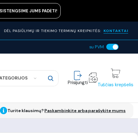
ASISTENGSIME JUMS PADĖTI!
DĖL PASIŪLYMŲ IR TIEKIMO TERMINŲ KREIPKITĖS:
KONTAKTAI
su PVM
KATEGORIJOS
Prisijungti
Tuščias krepšelis
Turite klausimų?
Paskambinkite arba parašykite mums