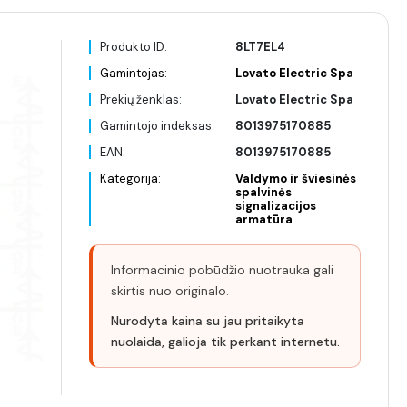
Produkto ID:
8LT7EL4
Gamintojas:
Lovato Electric Spa
Prekių ženklas:
Lovato Electric Spa
Gamintojo indeksas:
8013975170885
EAN:
8013975170885
Kategorija:
Valdymo ir šviesinės
spalvinės
signalizacijos
armatūra
Informacinio pobūdžio nuotrauka gali
skirtis nuo originalo.
Nurodyta kaina su jau pritaikyta
nuolaida, galioja tik perkant internetu.