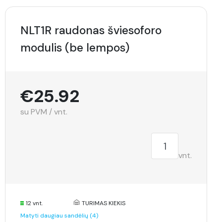
NLT1R raudonas šviesoforo
modulis (be lempos)
€25.92
su PVM / vnt.
vnt.
12 vnt.
TURIMAS KIEKIS
Matyti daugiau sandėlių (4)