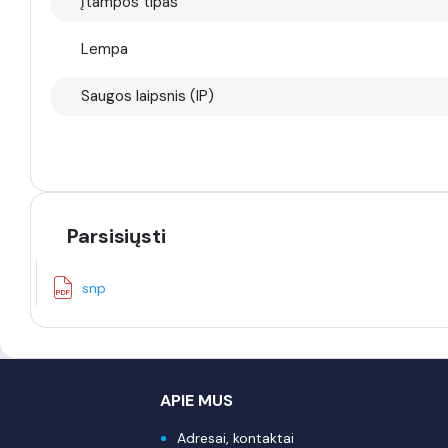
Įtampos tipas
Lempa
Saugos laipsnis (IP)
Parsisiųsti
snp
APIE MUS
Adresai, kontaktai