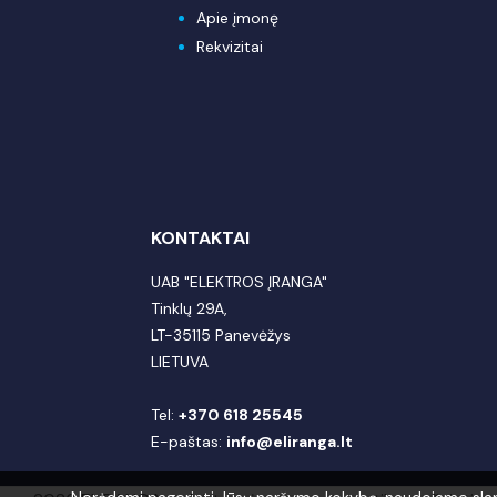
Apie įmonę
Rekvizitai
KONTAKTAI
UAB "ELEKTROS ĮRANGA"
Tinklų 29A,
LT-35115 Panevėžys
LIETUVA
Tel:
+370 618 25545
E-paštas:
info@eliranga.lt