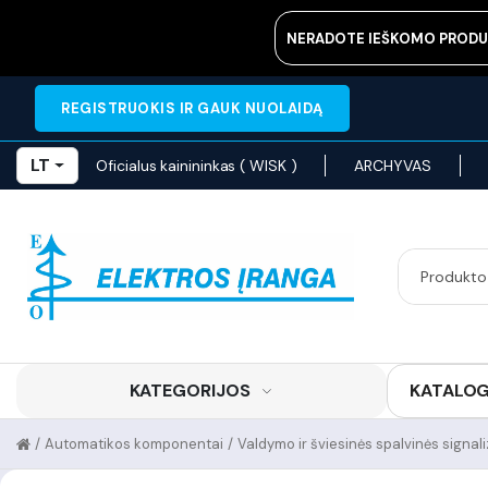
NERADOTE IEŠKOMO PRODU
REGISTRUOKIS IR GAUK NUOLAIDĄ
LT
Oficialus kainininkas ( WISK )
ARCHYVAS
KATEGORIJOS
KATALO
/
Automatikos komponentai
/
Valdymo ir šviesinės spalvinės signal