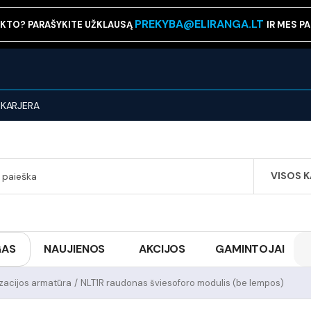
PREKYBA@ELIRANGA.LT
KTO? PARAŠYKITE UŽKLAUSĄ
IR MES P
KARJERA
VISOS 
SEARCH
GAS
NAUJIENOS
AKCIJOS
GAMINTOJAI
izacijos armatūra
/
NLT1R raudonas šviesoforo modulis (be lempos)