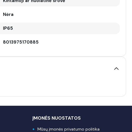
Kintamoji ar nuolatinė srovė
Nėra
IP65
8013975170885
ĮMONĖS NUOSTATOS
Mūsų įmonės privatumo politika