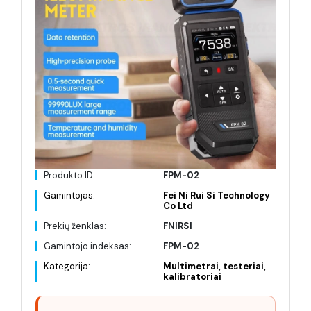
Produkto ID:
FPM-02
Gamintojas:
Fei Ni Rui Si Technology
Co Ltd
Prekių ženklas:
FNIRSI
Gamintojo indeksas:
FPM-02
Kategorija:
Multimetrai, testeriai,
kalibratoriai