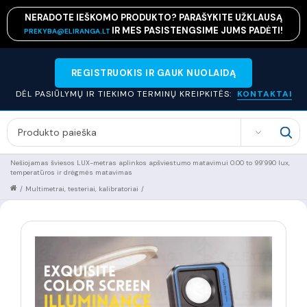
NERADOTE IEŠKOMO PRODUKTO? PARAŠYKITE UŽKLAUSĄ
IR MES PASISTENGSIME JUMS PADĖTI!
PREKYBA@ELIRANGA.LT
REGISTRUOKIS IR GAUK NUOLAIDĄ
DĖL PASIŪLYMŲ IR TIEKIMO TERMINŲ KREIPKITĖS:
KONTAKTAI
SEARCH
Nešiojamas šviesos LUX-metras aplinkos apšviestumo matavimui 0.00 to 99’990 lux,
temperatūros ir drėgmės matavimas
/
Multimetrai, testeriai, kalibratoriai
/