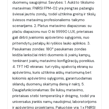
duomenų saugojimui. Savybės: 1. Aukšto tikslumo
matavimas: FNIRSI FPM-02 yra įrengtas pažangiu
šviesai jautriu zondų, todėl užtikrina greitą ir tikslų
šviesos matavimą profesionaliems taikymo
scenarijams. 2. Platus matavimo diapazonas: su
plačiu diapazonu nuo 0 iki 99990 LUX, prietaisas
gali dirbti įvairiomis apšvietimo sąlygomis, nuo
pritemdytų patalpų iki ryškios lauko aplinkos. 3.
Pasukamas zondas: 180° pasukamas zondas
leidžia lanksčiai rinkti duomenis iš įvairių kampų,
tenkinant įvairių matavimo konfigūracijų poreikius.
4. TFT HD ekranas: turi ryškų spalvotą ekraną su
apšvietimu, kuris užtikrina aiškų matomumą bet
kokiomis apšvietimo sąlygomis, garantuodamas
sklandų duomenų skaitymą dieną ir naktį. 5.
Daugiafunkcionalumas: Be liuksų matavimo,
prietaisas stebi temperatūrą ir drėgmę, todėl yra
universalus įrankis namų naudojimui, laboratorijoms
ir apšvietimo projektams. Pakuotėje yra: 1 x FNIRSI