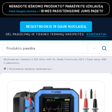
NERADOTE IEŠKOMO PRODUKTO? PARAŠYKITE UŽKLAUSĄ
IR MES PASISTENGSIME JUMS PADĖTI!
PREKYBA@ELIRANGA.LT
REGISTRUOKIS IR GAUK NUOLAIDĄ
DĖL PASIŪLYMŲ IR TIEKIMO TERMINŲ KREIPKITĖS:
KONTAKTAI
SEARCH
Multimetras / testeris V, 10A, Ohm, mkF, Hz, Diode, Continuity, NCV / Fazė, temp. USB-
C pakrovimui
/
Multimetrai, testeriai, kalibratoriai
/