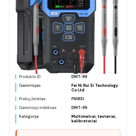
Produkto ID:
DMT-99
Gamintojas:
Fei Ni Rui Si Technology
Co Ltd
Prekių ženklas:
FNIRSI
Gamintojo indeksas:
DMT-99
Kategorija:
Multimetrai, testeriai,
kalibratoriai