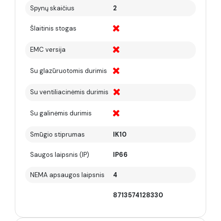
Spynų skaičius
2
Šlaitinis stogas
EMC versija
Su glazūruotomis durimis
Su ventiliacinėmis durimis
Su galinėmis durimis
Smūgio stiprumas
IK10
Saugos laipsnis (IP)
IP66
NEMA apsaugos laipsnis
4
8713574128330