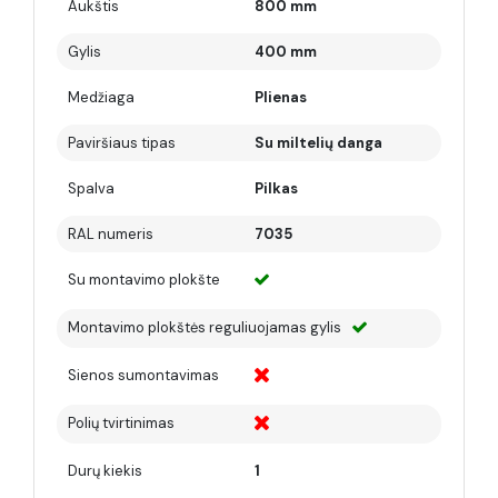
Aukštis
800 mm
Gylis
400 mm
Medžiaga
Plienas
Paviršiaus tipas
Su miltelių danga
Spalva
Pilkas
RAL numeris
7035
Su montavimo plokšte
Montavimo plokštės reguliuojamas gylis
Sienos sumontavimas
Polių tvirtinimas
Durų kiekis
1