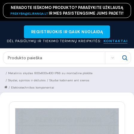
NERADOTE IEŠKOMO PRODUKTO? PARAŠYKITE UŽKLAUSĄ
IR MES PASISTENGSIME JUMS PADĖTI!
PREKYBA@ELIRANGA.LT
REGISTRUOKIS IR GAUK NUOLAIDĄ
DĖL PASIŪLYMŲ IR TIEKIMO TERMINŲ KREIPKITĖS:
KONTAKTAI
SEARCH
/
Metalinis skydas 800x600x400 IP66 su montažine plokšte
/
Skydai, spintos ir dėžutės
/
Skydai kabinami ant sienos
/
Elektrotechnikos komponentai