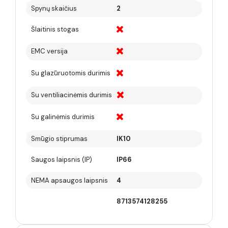
Spynų skaičius
2
Šlaitinis stogas
EMC versija
Su glazūruotomis durimis
Su ventiliacinėmis durimis
Su galinėmis durimis
Smūgio stiprumas
IK10
Saugos laipsnis (IP)
IP66
NEMA apsaugos laipsnis
4
8713574128255