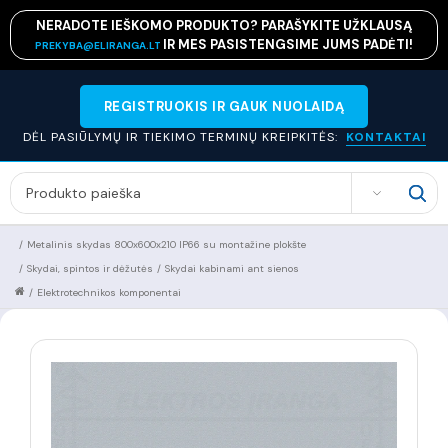
NERADOTE IEŠKOMO PRODUKTO? PARAŠYKITE UŽKLAUSĄ
IR MES PASISTENGSIME JUMS PADĖTI!
PREKYBA@ELIRANGA.LT
REGISTRUOKIS IR GAUK NUOLAIDĄ
DĖL PASIŪLYMŲ IR TIEKIMO TERMINŲ KREIPKITĖS:
KONTAKTAI
SEARCH
/
Metalinis skydas 800x600x210 IP66 su montažine plokšte
/
Skydai, spintos ir dėžutės
/
Skydai kabinami ant sienos
/
Elektrotechnikos komponentai