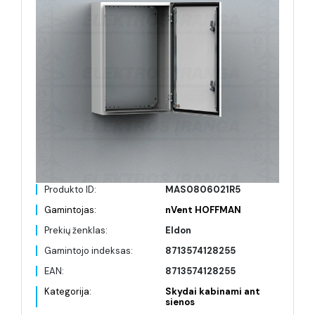
Produkto ID:
MAS0806021R5
Gamintojas:
nVent HOFFMAN
Prekių ženklas:
Eldon
Gamintojo indeksas:
8713574128255
EAN:
8713574128255
Kategorija:
Skydai kabinami ant
sienos