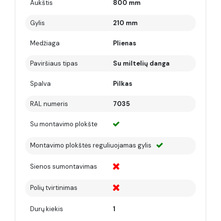
Aukštis
800 mm
Gylis
210 mm
Medžiaga
Plienas
Paviršiaus tipas
Su miltelių danga
Spalva
Pilkas
RAL numeris
7035
Su montavimo plokšte
Montavimo plokštės reguliuojamas gylis
Sienos sumontavimas
Polių tvirtinimas
Durų kiekis
1