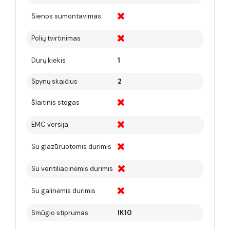
Sienos sumontavimas
Polių tvirtinimas
Durų kiekis
1
Spynų skaičius
2
Šlaitinis stogas
EMC versija
Su glazūruotomis durimis
Su ventiliacinėmis durimis
Su galinėmis durimis
Smūgio stiprumas
IK10