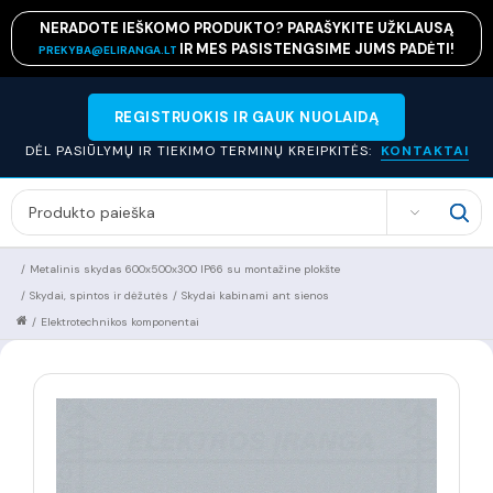
NERADOTE IEŠKOMO PRODUKTO? PARAŠYKITE UŽKLAUSĄ
IR MES PASISTENGSIME JUMS PADĖTI!
PREKYBA@ELIRANGA.LT
REGISTRUOKIS IR GAUK NUOLAIDĄ
DĖL PASIŪLYMŲ IR TIEKIMO TERMINŲ KREIPKITĖS:
KONTAKTAI
SEARCH
/
Metalinis skydas 600x500x300 IP66 su montažine plokšte
/
Skydai, spintos ir dėžutės
/
Skydai kabinami ant sienos
/
Elektrotechnikos komponentai