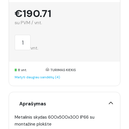
€190.71
su PVM / vnt.
vnt.
8 vnt.
TURIMAS KIEKIS
Matyti daugiau sandėlių (4)
Aprašymas
Metalinis skydas 600x500x300 IP66 su
montažine plokšte