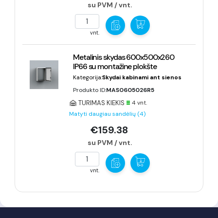
su PVM / vnt.
vnt.
Metalinis skydas 600x500x260
IP66 su montažine plokšte
Kategorija:
Skydai kabinami ant sienos
Produkto ID:
MAS0605026R5
TURIMAS KIEKIS
4 vnt.
Matyti daugiau sandėlių (4)
€159.38
su PVM / vnt.
vnt.