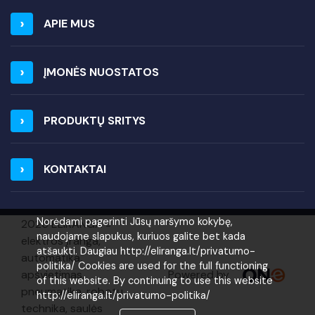
APIE MUS
ĮMONĖS NUOSTATOS
PRODUKTŲ SRITYS
KONTAKTAI
Norėdami pagerinti Jūsų naršymo kokybę,
2026 ELIRANGA =
naudojame slapukus, kuriuos galite bet kada
elektros įranga,
atšaukti. Daugiau http://eliranga.lt/privatumo-
automatika,
politika/ Cookies are used for the full functioning
Powered by
apšvietimas,
of this website. By continuing to use this website
pneumatika, robotų
http://eliranga.lt/privatumo-politika/
technika, saulės