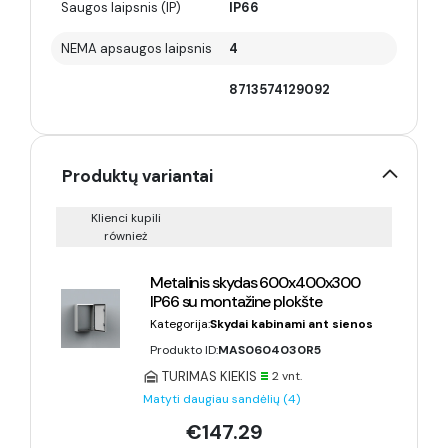
Saugos laipsnis (IP)
IP66
NEMA apsaugos laipsnis
4
8713574129092
Produktų variantai
Klienci kupili
również
Metalinis skydas 600x400x300
IP66 su montažine plokšte
Kategorija:
Skydai kabinami ant sienos
Produkto ID:
MAS0604030R5
TURIMAS KIEKIS
2 vnt.
Matyti daugiau sandėlių (4)
€147.29