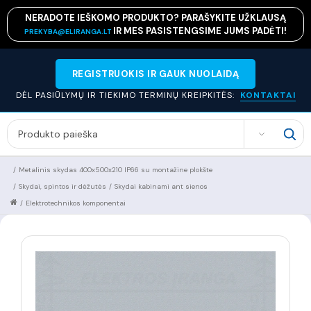
NERADOTE IEŠKOMO PRODUKTO? PARAŠYKITE UŽKLAUSĄ
IR MES PASISTENGSIME JUMS PADĖTI!
PREKYBA@ELIRANGA.LT
REGISTRUOKIS IR GAUK NUOLAIDĄ
DĖL PASIŪLYMŲ IR TIEKIMO TERMINŲ KREIPKITĖS:
KONTAKTAI
SEARCH
/
Metalinis skydas 400x500x210 IP66 su montažine plokšte
/
Skydai, spintos ir dėžutės
/
Skydai kabinami ant sienos
/
Elektrotechnikos komponentai