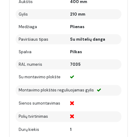
Aukštis
400 mm
Gylis
210 mm
Medžiaga
Plienas
Paviršiaus tipas
Su miltelių danga
Spalva
Pilkas
RAL numeris
7035
Su montavimo plokšte
Montavimo plokštės reguliuojamas gylis
Sienos sumontavimas
Polių tvirtinimas
Durų kiekis
1