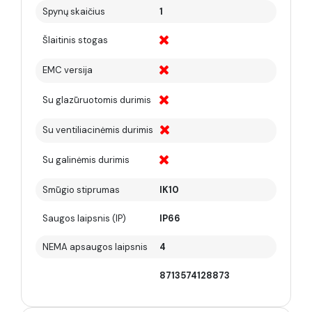
Spynų skaičius
1
Šlaitinis stogas
EMC versija
Su glazūruotomis durimis
Su ventiliacinėmis durimis
Su galinėmis durimis
Smūgio stiprumas
IK10
Saugos laipsnis (IP)
IP66
NEMA apsaugos laipsnis
4
8713574128873