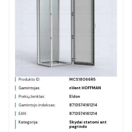
Produkto ID:
MCS18066R5
Gamintojas:
nVent HOFFMAN
Prekių ženklas:
Eldon
Gamintojo indeksas:
8713574161214
EAN:
8713574161214
Kategorija:
Skydai statomi ant
pagrindo