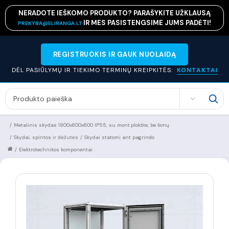
NERADOTE IEŠKOMO PRODUKTO? PARAŠYKITE UŽKLAUSĄ
IR MES PASISTENGSIME JUMS PADĖTI!
PREKYBA@ELIRANGA.LT
REGISTRUOKIS IR GAUK NUOLAIDĄ
DĖL PASIŪLYMŲ IR TIEKIMO TERMINŲ KREIPKITĖS:
KONTAKTAI
SEARCH
/
Metalinis skydas 1800x600x600 IP55, su mont.plokšte, be šonų
/
Skydai, spintos ir dėžutės
/
Skydai statomi ant pagrindo
/
Elektrotechnikos komponentai