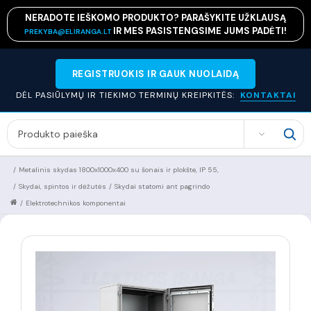
NERADOTE IEŠKOMO PRODUKTO? PARAŠYKITE UŽKLAUSĄ
IR MES PASISTENGSIME JUMS PADĖTI!
PREKYBA@ELIRANGA.LT
REGISTRUOKIS IR GAUK NUOLAIDĄ
DĖL PASIŪLYMŲ IR TIEKIMO TERMINŲ KREIPKITĖS:
KONTAKTAI
SEARCH
/
Metalinis skydas 1800x1000x400 su šonais ir plokšte, IP 55,
/
Skydai, spintos ir dėžutės
/
Skydai statomi ant pagrindo
/
Elektrotechnikos komponentai