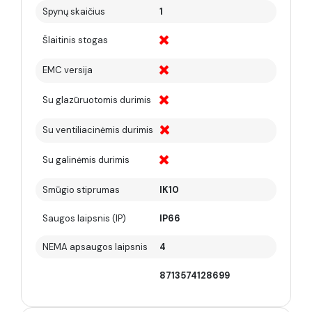
Spynų skaičius
1
Šlaitinis stogas
EMC versija
Su glazūruotomis durimis
Su ventiliacinėmis durimis
Su galinėmis durimis
Smūgio stiprumas
IK10
Saugos laipsnis (IP)
IP66
NEMA apsaugos laipsnis
4
8713574128699