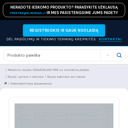
NERADOTE IEŠKOMO PRODUKTO? PARAŠYKITE UŽKLAUSĄ
IR MES PASISTENGSIME JUMS PADĖTI!
PREKYBA@ELIRANGA.LT
REGISTRUOKIS IR GAUK NUOLAIDĄ
DĖL PASIŪLYMŲ IR TIEKIMO TERMINŲ KREIPKITĖS:
KONTAKTAI
SEARCH
/
Metalinis skydas 1200x600x300 IP66 su montažine plokšte
/
Skydai, spintos ir dėžutės
/
Skydai kabinami ant sienos
/
Elektrotechnikos komponentai