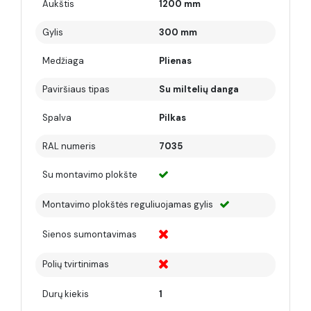
Aukštis
1200 mm
Gylis
300 mm
Medžiaga
Plienas
Paviršiaus tipas
Su miltelių danga
Spalva
Pilkas
RAL numeris
7035
Su montavimo plokšte
Montavimo plokštės reguliuojamas gylis
Sienos sumontavimas
Polių tvirtinimas
Durų kiekis
1