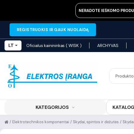
NERADOTE IEŠKOMO PRODU
REGISTRUOKIS IR GAUK NUOLAIDĄ
LT
Oficialus kainininkas ( WISK )
ARCHYVAS
KATEGORIJOS
KATALO
/
Elektrotechnikos komponentai
/
Skydai, spintos ir dėžutės
/
Skyda