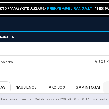
PREKYBA@ELIRANGA.LT
KTO? PARAŠYKITE UŽKLAUSĄ
IR MES P
KARJERA
VISOS 
SEARCH
GAS
NAUJIENOS
AKCIJOS
GAMINTOJAI
i kabinami ant sienos
/
Metalinis skydas 1200x1000x300 IP55 su montaž