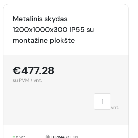
Metalinis skydas
1200x1000x300 IP55 su
montažine plokšte
€477.28
su PVM / vnt.
vnt.
5 vnt.
TURIMAS KIEKIS