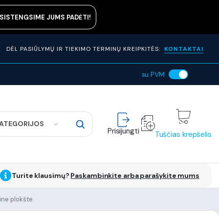
ASISTENGSIME JUMS PADĖTI!
DĖL PASIŪLYMŲ IR TIEKIMO TERMINŲ KREIPKITĖS:
KONTAKTAI
su PVM
KATEGORIJOS
Prisijungti
Tuščias krepšelis
Turite klausimų?
Paskambinkite arba parašykite mums
ine plokšte