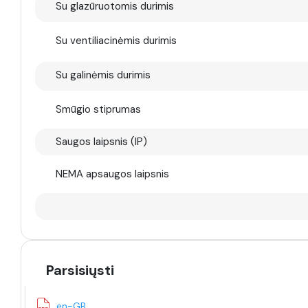
Su glazūruotomis durimis
Su ventiliacinėmis durimis
Su galinėmis durimis
Smūgio stiprumas
Saugos laipsnis (IP)
NEMA apsaugos laipsnis
Parsisiųsti
en-GB