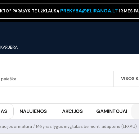
PREKYBA@ELIRANGA.LT
KTO? PARAŠYKITE UŽKLAUSĄ
IR MES P
KARJERA
VISOS 
SEARCH
GAS
NAUJIENOS
AKCIJOS
GAMINTOJAI
izacijos armatūra
/
Mėlynas lygus mygtukas be mont. adapterio (LPXAU)