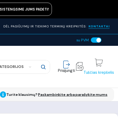
ASISTENGSIME JUMS PADĖTI!
DĖL PASIŪLYMŲ IR TIEKIMO TERMINŲ KREIPKITĖS:
KONTAKTAI
su PVM
KATEGORIJOS
Prisijungti
Tuščias krepšelis
Turite klausimų?
Paskambinkite arba parašykite mums