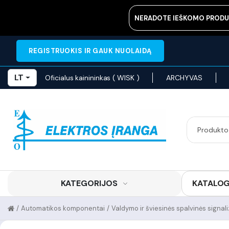
NERADOTE IEŠKOMO PRODU
REGISTRUOKIS IR GAUK NUOLAIDĄ
LT
Oficialus kainininkas ( WISK )
ARCHYVAS
KATEGORIJOS
KATALO
/
Automatikos komponentai
/
Valdymo ir šviesinės spalvinės signal