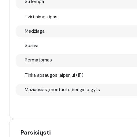
Su lempa
Tvirtinimo tipas
Medžiaga
Spalva
Permatomas
Tinka apsaugos laipsniui (IP)
Mažiausias įmontuoto įrenginio gylis
Parsisiųsti