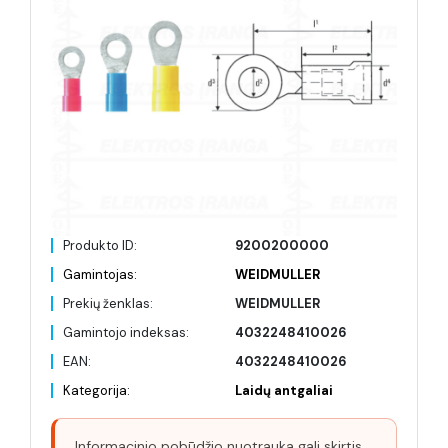
Produkto ID:
9200200000
Gamintojas:
WEIDMULLER
Prekių ženklas:
WEIDMULLER
Gamintojo indeksas:
4032248410026
EAN:
4032248410026
Kategorija:
Laidų antgaliai
Informacinio pobūdžio nuotrauka gali skirtis