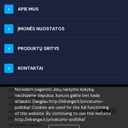
APIE MUS
ĮMONĖS NUOSTATOS
PRODUKTŲ SRITYS
KONTAKTAI
Norėdami pagerinti Jūsų naršymo kokybę,
2026 ELIRANGA =
naudojame slapukus, kuriuos galite bet kada
elektros įranga,
atšaukti. Daugiau http://eliranga.lt/privatumo-
automatika,
politika/ Cookies are used for the full functioning
Powered by
apšvietimas,
of this website. By continuing to use this website
pneumatika, robotų
http://eliranga.lt/privatumo-politika/
technika, saulės