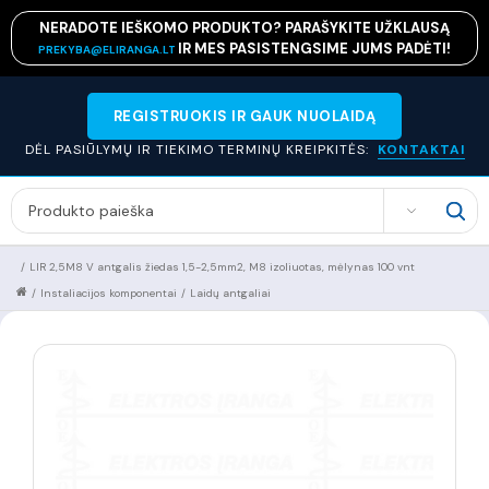
NERADOTE IEŠKOMO PRODUKTO? PARAŠYKITE UŽKLAUSĄ
IR MES PASISTENGSIME JUMS PADĖTI!
PREKYBA@ELIRANGA.LT
REGISTRUOKIS IR GAUK NUOLAIDĄ
DĖL PASIŪLYMŲ IR TIEKIMO TERMINŲ KREIPKITĖS:
KONTAKTAI
SEARCH
/
LIR 2,5M8 V antgalis žiedas 1,5-2,5mm2, M8 izoliuotas, mėlynas 100 vnt
/
Instaliacijos komponentai
/
Laidų antgaliai