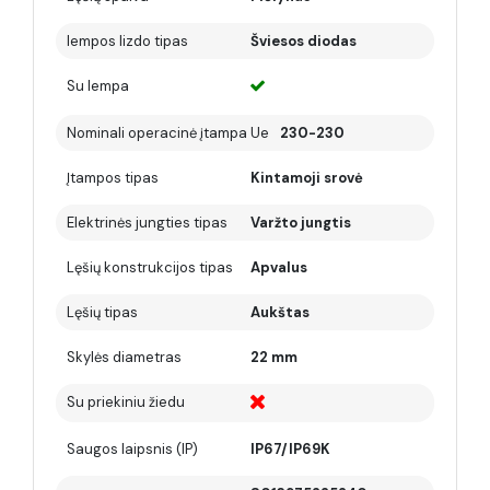
lempos lizdo tipas
Šviesos diodas
Su lempa
Nominali operacinė įtampa Ue
230-230
Įtampos tipas
Kintamoji srovė
Elektrinės jungties tipas
Varžto jungtis
Lęšių konstrukcijos tipas
Apvalus
Lęšių tipas
Aukštas
Skylės diametras
22 mm
Su priekiniu žiedu
Saugos laipsnis (IP)
IP67/IP69K