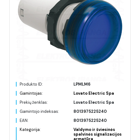
Produkto ID:
LPMLM6
Gamintojas:
Lovato Electric Spa
Prekių ženklas:
Lovato Electric Spa
Gamintojo indeksas:
8013975225240
EAN:
8013975225240
Kategorija:
Valdymo ir šviesinės
spalvinės signalizacijos
armatūra