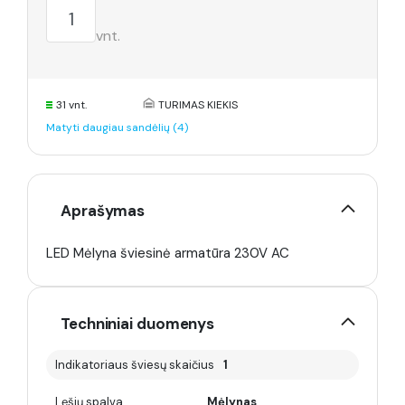
vnt.
31 vnt.
TURIMAS KIEKIS
Matyti daugiau sandėlių (4)
Aprašymas
LED Mėlyna šviesinė armatūra 230V AC
Techniniai duomenys
Indikatoriaus šviesų skaičius
1
Lęšių spalva
Mėlynas