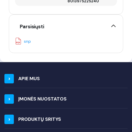
8013975225240
Parsisiųsti
snp
APIE MUS
ĮMONĖS NUOSTATOS
PRODUKTŲ SRITYS