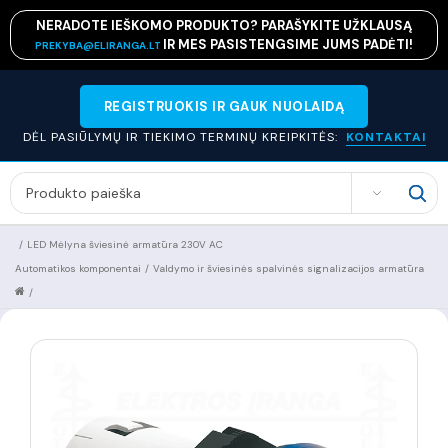
NERADOTE IEŠKOMO PRODUKTO? PARAŠYKITE UŽKLAUSĄ
IR MES PASISTENGSIME JUMS PADĖTI!
PREKYBA@ELIRANGA.LT
REGISTRUOKIS IR GAUK NUOLAIDĄ
DĖL PASIŪLYMŲ IR TIEKIMO TERMINŲ KREIPKITĖS:
KONTAKTAI
SEARCH
/
LED Mėlyna šviesinė armatūra 230V AC
Automatikos komponentai
/
Valdymo ir šviesinės spalvinės signalizacijos armatūra
/