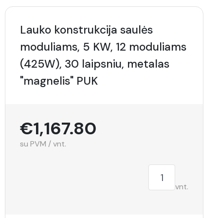
Lauko konstrukcija saulės
moduliams, 5 KW, 12 moduliams
(425W), 30 laipsniu, metalas
"magnelis" PUK
€1,167.80
su PVM / vnt.
vnt.