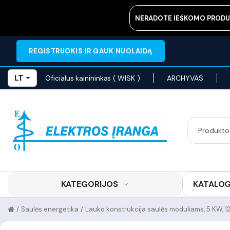
NERADOTE IEŠKOMO PRODU
REGISTRUOKIS IR GAUK NUOLAIDĄ
LT
Oficialus kainininkas ( WISK )
ARCHYVAS
KATEGORIJOS
KATALO
/
Saulės energetika
/
Lauko konstrukcija saulės moduliams, 5 KW, 1