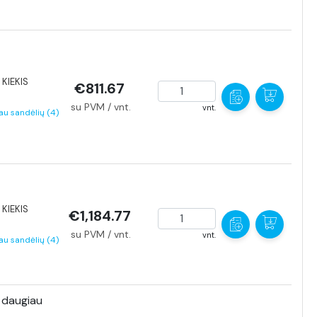
KIEKIS
€811.67
su PVM / vnt.
vnt.
au sandėlių (4)
KIEKIS
€1,184.77
su PVM / vnt.
vnt.
au sandėlių (4)
 daugiau