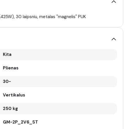
(425W), 30 laipsniu, metalas "magnelis" PUK
Kita
Plienas
30-
Vertikalus
250 kg
GM-2P_2V6_ST