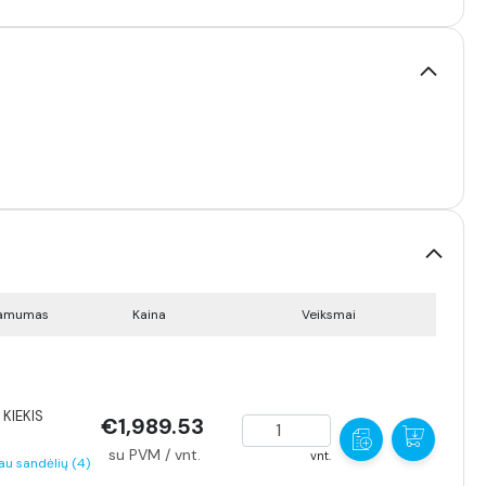
namumas
Kaina
Veiksmai
KIEKIS
€1,989.53
su PVM / vnt.
vnt.
au sandėlių (4)