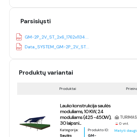
Parsisiųsti
GM-2P_2V_ST_2x6_1762x1134.pdf
Data_SYSTEM_GM-2P_2V_ST.pdf
Produktų variantai
Produktai
Priei
Lauko konstrukcija saulės
moduliams, 10 KW, 24
moduliams (425 -450W),
TURIMAS 
30 laipsni...
0 vnt.
Kategorija:
Produkto ID:
Matyti daugi
Saulės
GM-