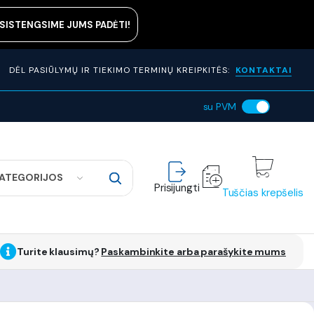
ASISTENGSIME JUMS PADĖTI!
DĖL PASIŪLYMŲ IR TIEKIMO TERMINŲ KREIPKITĖS:
KONTAKTAI
su PVM
KATEGORIJOS
Prisijungti
Tuščias krepšelis
Turite klausimų?
Paskambinkite arba parašykite mums