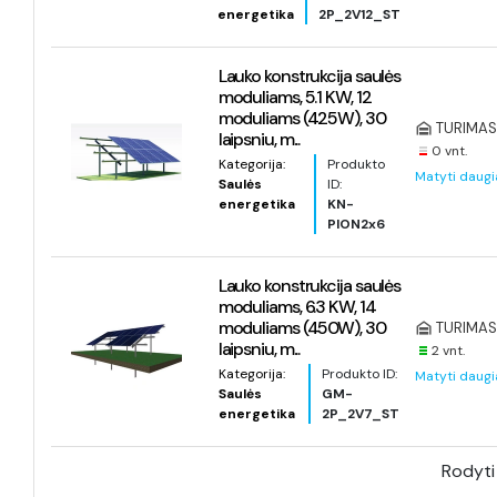
energetika
2P_2V12_ST
Lauko konstrukcija saulės
moduliams, 5.1 KW, 12
moduliams (425W), 30
TURIMAS 
laipsniu, m...
0 vnt.
Kategorija:
Produkto
Matyti daugi
Saulės
ID:
energetika
KN-
PION2x6
Lauko konstrukcija saulės
moduliams, 6.3 KW, 14
moduliams (450W), 30
TURIMAS 
laipsniu, m...
2 vnt.
Kategorija:
Produkto ID:
Matyti daugi
Saulės
GM-
energetika
2P_2V7_ST
Rodyti