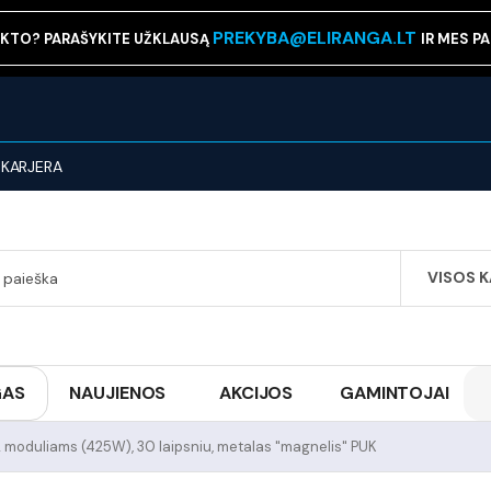
PREKYBA@ELIRANGA.LT
KTO? PARAŠYKITE UŽKLAUSĄ
IR MES P
KARJERA
VISOS 
SEARCH
GAS
NAUJIENOS
AKCIJOS
GAMINTOJAI
2 moduliams (425W), 30 laipsniu, metalas "magnelis" PUK