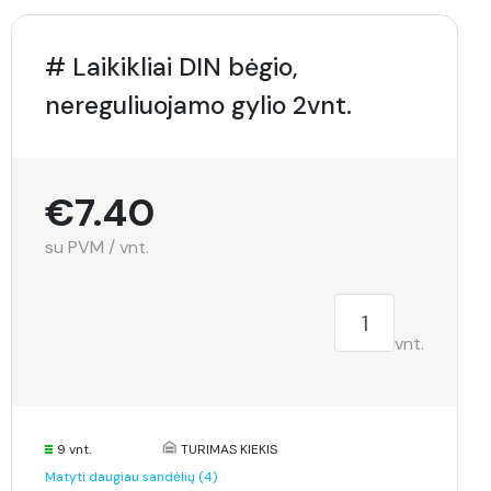
# Laikikliai DIN bėgio,
nereguliuojamo gylio 2vnt.
€7.40
su PVM / vnt.
vnt.
9 vnt.
TURIMAS KIEKIS
Matyti daugiau sandėlių (4)