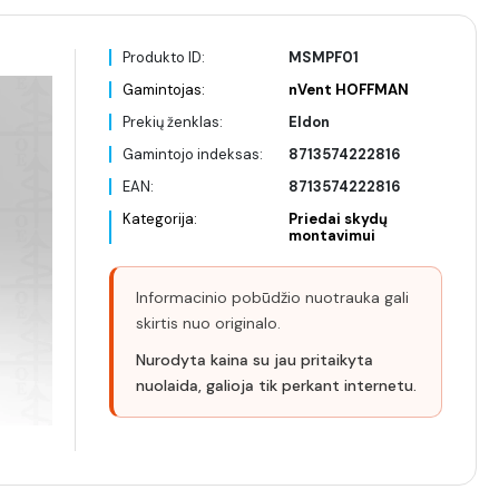
Produkto ID:
MSMPF01
Gamintojas:
nVent HOFFMAN
Prekių ženklas:
Eldon
Gamintojo indeksas:
8713574222816
EAN:
8713574222816
Kategorija:
Priedai skydų
montavimui
Informacinio pobūdžio nuotrauka gali
skirtis nuo originalo.
Nurodyta kaina su jau pritaikyta
nuolaida, galioja tik perkant internetu.