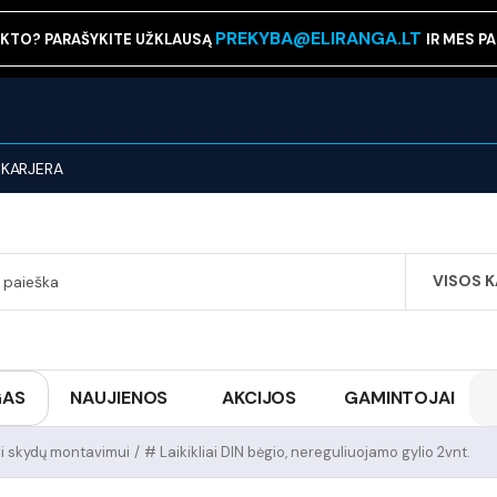
PREKYBA@ELIRANGA.LT
KTO? PARAŠYKITE UŽKLAUSĄ
IR MES P
KARJERA
VISOS 
SEARCH
GAS
NAUJIENOS
AKCIJOS
GAMINTOJAI
ai skydų montavimui
/
# Laikikliai DIN bėgio, nereguliuojamo gylio 2vnt.