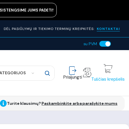
ASISTENGSIME JUMS PADĖTI!
DĖL PASIŪLYMŲ IR TIEKIMO TERMINŲ KREIPKITĖS:
KONTAKTAI
su PVM
KATEGORIJOS
Prisijungti
Tuščias krepšelis
Turite klausimų?
Paskambinkite arba parašykite mums