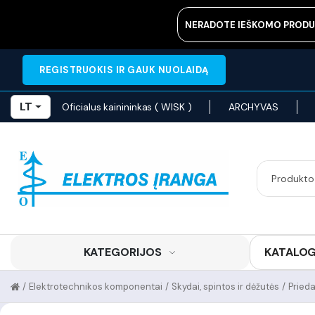
NERADOTE IEŠKOMO PRODU
REGISTRUOKIS IR GAUK NUOLAIDĄ
LT
Oficialus kainininkas ( WISK )
ARCHYVAS
KATEGORIJOS
KATALO
/
Elektrotechnikos komponentai
/
Skydai, spintos ir dėžutės
/
Pried