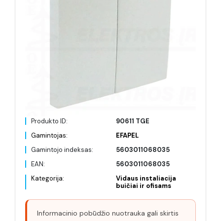
Produkto ID:
90611 TGE
Gamintojas:
EFAPEL
Gamintojo indeksas:
5603011068035
EAN:
5603011068035
Kategorija:
Vidaus instaliacija
buičiai ir ofisams
Informacinio pobūdžio nuotrauka gali skirtis