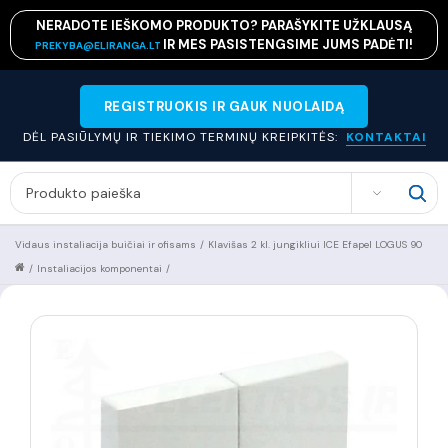
NERADOTE IEŠKOMO PRODUKTO? PARAŠYKITE UŽKLAUSĄ
IR MES PASISTENGSIME JUMS PADĖTI!
PREKYBA@ELIRANGA.LT
REGISTRUOKIS IR GAUK NUOLAIDĄ
DĖL PASIŪLYMŲ IR TIEKIMO TERMINŲ KREIPKITĖS:
KONTAKTAI
SEARCH
Vidaus instaliacija buičiai ir ofisams
/
Klavišas 2 kl. jungikliui ICE Efapel LOGUS 90
/
Instaliacijos komponentai
/