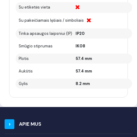
Su etiketės vieta
Su pakeičiamais lęšiais / simboliais
Tinka apsaugos laipsniui (IP)
IP20
Smūgio stiprumas
IK08
Plotis
57.4 mm
Aukštis
57.4 mm
Gylis
8.2 mm
APIE MUS