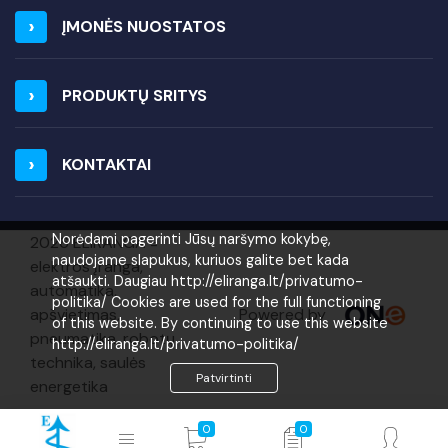
ĮMONĖS NUOSTATOS
PRODUKTŲ SRITYS
KONTAKTAI
Norėdami pagerinti Jūsų naršymo kokybę,
2026 ELIRANGA =
naudojame slapukus, kuriuos galite bet kada
elektros įranga,
atšaukti. Daugiau http://eliranga.lt/privatumo-
automatika,
politika/ Cookies are used for the full functioning
Powered by
apšvietimas,
of this website. By continuing to use this website
pneumatika, robotų
http://eliranga.lt/privatumo-politika/
technika, saulės
Patvirtinti
energetika
0
0