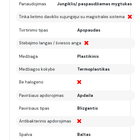
Panaudojimas
Jungiklis/ paspaudžiamas mygtukas
Tinka lietimo daviklio sujungėjui su magistralės sistema
Tvirtinimo tipas
Apspaudas
Stebėjimo langas / šviesos anga
Medžiaga
Plastikinis
Medžiagos kokybė
Termoplastikas
Be halogeno
Paviršiaus apdorojimas
Apdaila
Paviršiaus tipas
Blizgantis
Antibakterinis apdorojimas
Spalva
Baltas