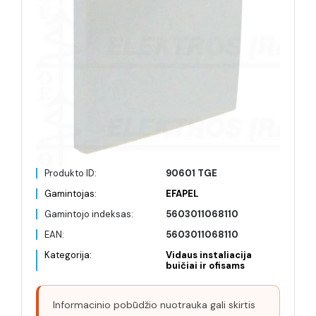
Produkto ID:
90601 TGE
Gamintojas:
EFAPEL
Gamintojo indeksas:
5603011068110
EAN:
5603011068110
Kategorija:
Vidaus instaliacija
buičiai ir ofisams
Informacinio pobūdžio nuotrauka gali skirtis