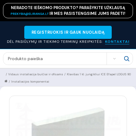
NERADOTE IEŠKOMO PRODUKTO? PARAŠYKITE UŽKLAUSĄ
IR MES PASISTENGSIME JUMS PADĖTI!
PREKYBA@ELIRANGA.LT
REGISTRUOKIS IR GAUK NUOLAIDĄ
DĖL PASIŪLYMŲ IR TIEKIMO TERMINŲ KREIPKITĖS:
KONTAKTAI
SEARCH
/
Vidaus instaliacija buičiai ir ofisams
/
Klavišas 1 kl. jungikliui ICE Efapel LOGUS 90
/
Instaliacijos komponentai