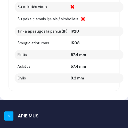
Su etiketės vieta
Su pakeičiamais lęšiais / simboliais
Tinka apsaugos laipsniui (IP)
IP20
Smūgio stiprumas
IK08
Plotis
57.4 mm
Aukštis
57.4 mm
Gylis
8.2 mm
APIE MUS