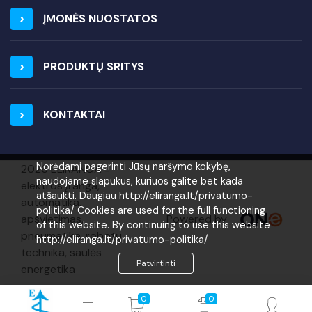
ĮMONĖS NUOSTATOS
PRODUKTŲ SRITYS
KONTAKTAI
Norėdami pagerinti Jūsų naršymo kokybę,
2026 ELIRANGA =
naudojame slapukus, kuriuos galite bet kada
elektros įranga,
atšaukti. Daugiau http://eliranga.lt/privatumo-
automatika,
politika/ Cookies are used for the full functioning
Powered by
apšvietimas,
of this website. By continuing to use this website
pneumatika, robotų
http://eliranga.lt/privatumo-politika/
technika, saulės
Patvirtinti
energetika
0
0