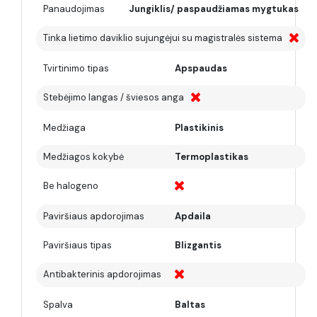
Panaudojimas
Jungiklis/ paspaudžiamas mygtukas
Tinka lietimo daviklio sujungėjui su magistralės sistema
Tvirtinimo tipas
Apspaudas
Stebėjimo langas / šviesos anga
Medžiaga
Plastikinis
Medžiagos kokybė
Termoplastikas
Be halogeno
Paviršiaus apdorojimas
Apdaila
Paviršiaus tipas
Blizgantis
Antibakterinis apdorojimas
Spalva
Baltas