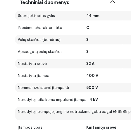
Techniniai duomenys
Suprojektuotas gylis
44 mm
Išleidimo charakteristika
C
Polių skaičius (bendras)
3
Apsaugotų polių skaičius
3
Nustatyta srovė
32 A
Nustatyta įtampa
400 V
Nominali izoliacinė įtampa Ui
500 V
Nurodytoji atlaikoma impulsinė įtampa
4 kV
Nurodytoji trumpojo jungimo nutraukimo geba pagal EN6898 pr
Įtampos tipas
Kintamoji srovė