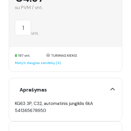
su PVM / vnt.
vnt.
197 vnt.
TURIMAS KIEKIS
Matyti daugiau sandėlių (4)
Aprašymas
KG63 3P, C32, automatinis jungiklis 6kA
541365678950