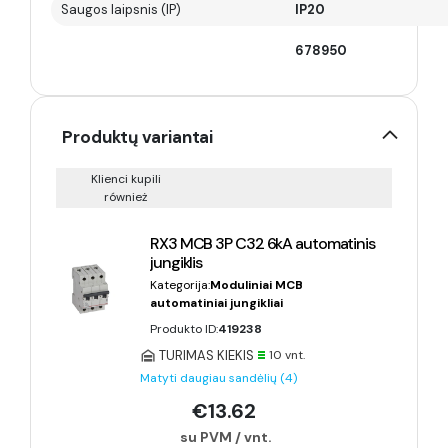
Saugos laipsnis (IP)
IP20
678950
Produktų variantai
Klienci kupili
również
RX3 MCB 3P C32 6kA automatinis
jungiklis
Kategorija:
Moduliniai MCB
automatiniai jungikliai
Produkto ID:
419238
TURIMAS KIEKIS
10 vnt.
Matyti daugiau sandėlių (4)
€13.62
su PVM / vnt.