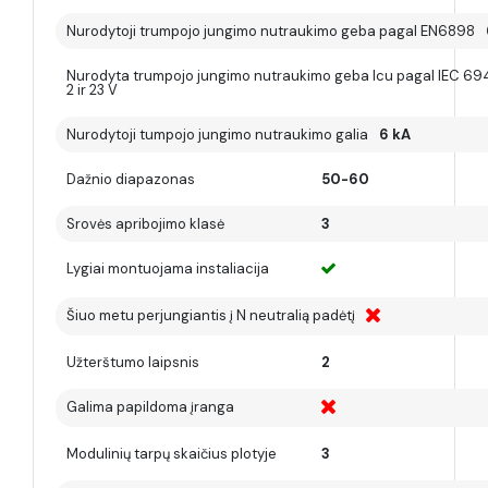
Nurodytoji trumpojo jungimo nutraukimo geba pagal EN6898
Nurodyta trumpojo jungimo nutraukimo geba Icu pagal IEC 69
2 ir 23 V
Nurodytoji tumpojo jungimo nutraukimo galia
6 kA
Dažnio diapazonas
50-60
Srovės apribojimo klasė
3
Lygiai montuojama instaliacija
Šiuo metu perjungiantis į N neutralią padėtį
Užterštumo laipsnis
2
Galima papildoma įranga
Modulinių tarpų skaičius plotyje
3