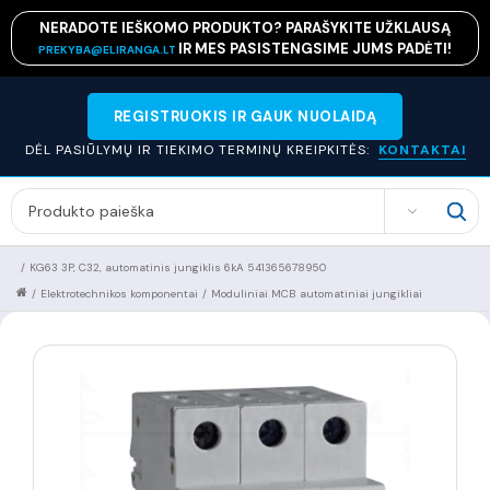
NERADOTE IEŠKOMO PRODUKTO? PARAŠYKITE UŽKLAUSĄ
IR MES PASISTENGSIME JUMS PADĖTI!
PREKYBA@ELIRANGA.LT
REGISTRUOKIS IR GAUK NUOLAIDĄ
DĖL PASIŪLYMŲ IR TIEKIMO TERMINŲ KREIPKITĖS:
KONTAKTAI
SEARCH
/
KG63 3P, C32, automatinis jungiklis 6kA 541365678950
/
Elektrotechnikos komponentai
/
Moduliniai MCB automatiniai jungikliai