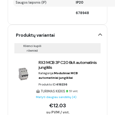
Saugos laipsnis (IP)
IP20
678948
Produktų variantai
Klienci kupili
również
RX3 MCB 3P C20 6kA automatinis
jungiklis
Kategorija:
Moduliniai MCB
automatiniai jungikliai
Produkto ID:
419236
TURIMAS KIEKIS
51 vnt.
Matyti daugiau sandėlių (4)
€12.03
su PVM / vnt.