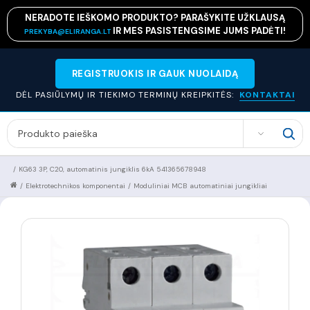
NERADOTE IEŠKOMO PRODUKTO? PARAŠYKITE UŽKLAUSĄ
IR MES PASISTENGSIME JUMS PADĖTI!
PREKYBA@ELIRANGA.LT
REGISTRUOKIS IR GAUK NUOLAIDĄ
DĖL PASIŪLYMŲ IR TIEKIMO TERMINŲ KREIPKITĖS:
KONTAKTAI
SEARCH
/
KG63 3P, C20, automatinis jungiklis 6kA 541365678948
/
Elektrotechnikos komponentai
/
Moduliniai MCB automatiniai jungikliai