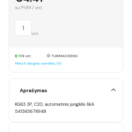
su PVM / vnt.
vnt.
1174 vnt.
TURIMAS KIEKIS
Matyti daugiau sandėlių (4)
Aprašymas
KG63 3P, C20, automatinis jungiklis 6kA
541365678948