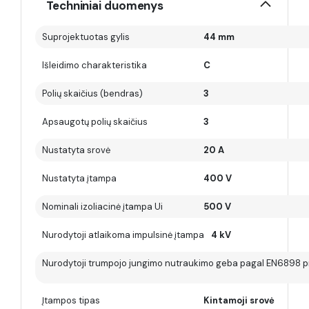
Techniniai duomenys
Suprojektuotas gylis
44 mm
Išleidimo charakteristika
C
Polių skaičius (bendras)
3
Apsaugotų polių skaičius
3
Nustatyta srovė
20 A
Nustatyta įtampa
400 V
Nominali izoliacinė įtampa Ui
500 V
Nurodytoji atlaikoma impulsinė įtampa
4 kV
Nurodytoji trumpojo jungimo nutraukimo geba pagal EN6898 pr
Įtampos tipas
Kintamoji srovė