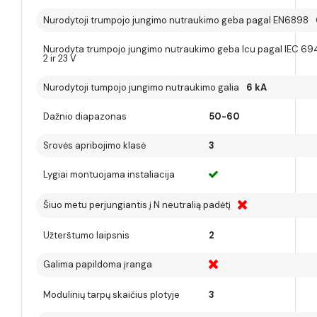
Nurodytoji trumpojo jungimo nutraukimo geba pagal EN6898
Nurodyta trumpojo jungimo nutraukimo geba Icu pagal IEC 69
2 ir 23 V
Nurodytoji tumpojo jungimo nutraukimo galia
6 kA
Dažnio diapazonas
50-60
Srovės apribojimo klasė
3
Lygiai montuojama instaliacija
Šiuo metu perjungiantis į N neutralią padėtį
Užterštumo laipsnis
2
Galima papildoma įranga
Modulinių tarpų skaičius plotyje
3