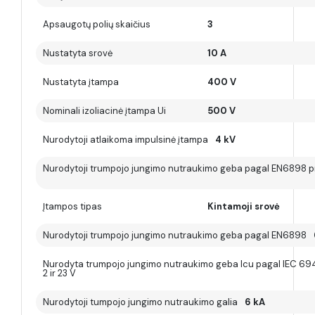
Apsaugotų polių skaičius
3
Nustatyta srovė
10 A
Nustatyta įtampa
400 V
Nominali izoliacinė įtampa Ui
500 V
Nurodytoji atlaikoma impulsinė įtampa
4 kV
Nurodytoji trumpojo jungimo nutraukimo geba pagal EN6898 pr
Įtampos tipas
Kintamoji srovė
Nurodytoji trumpojo jungimo nutraukimo geba pagal EN6898
Nurodyta trumpojo jungimo nutraukimo geba Icu pagal IEC 69
2 ir 23 V
Nurodytoji tumpojo jungimo nutraukimo galia
6 kA