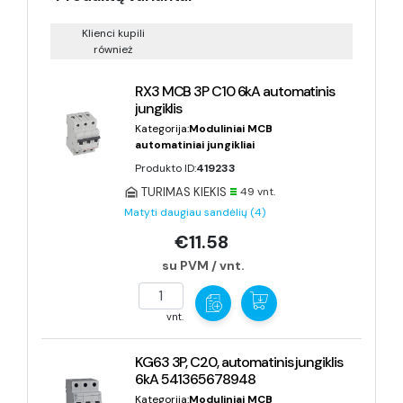
Klienci kupili
również
RX3 MCB 3P C10 6kA automatinis
jungiklis
Kategorija:
Moduliniai MCB
automatiniai jungikliai
Produkto ID:
419233
TURIMAS KIEKIS
49 vnt.
Matyti daugiau sandėlių (4)
€11.58
su PVM / vnt.
vnt.
KG63 3P, C20, automatinis jungiklis
6kA 541365678948
Kategorija:
Moduliniai MCB