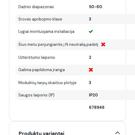
Dažnio diapazonas
50-60
Srovės apribojimo klasė
3
Lygiai montuojama instaliacija
Šiuo metu perjungiantis į N neutralią padėtį
Užterštumo laipsnis
2
Galima papildoma įranga
Modulinių tarpų skaičius plotyje
3
Saugos laipsnis (IP)
IP20
678946
Produktų variantai