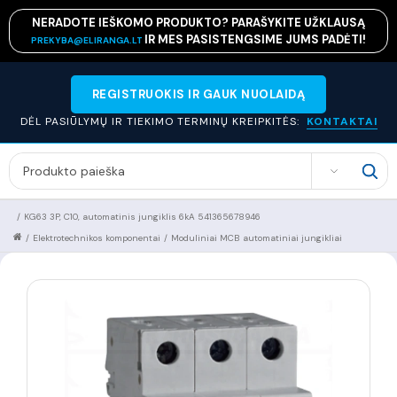
NERADOTE IEŠKOMO PRODUKTO? PARAŠYKITE UŽKLAUSĄ
IR MES PASISTENGSIME JUMS PADĖTI!
PREKYBA@ELIRANGA.LT
REGISTRUOKIS IR GAUK NUOLAIDĄ
DĖL PASIŪLYMŲ IR TIEKIMO TERMINŲ KREIPKITĖS:
KONTAKTAI
SEARCH
/
KG63 3P, C10, automatinis jungiklis 6kA 541365678946
/
Elektrotechnikos komponentai
/
Moduliniai MCB automatiniai jungikliai