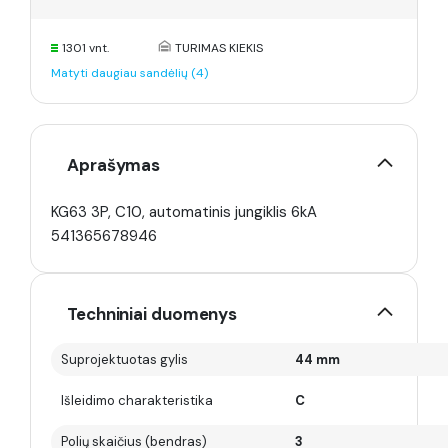
1301 vnt.
TURIMAS KIEKIS
Matyti daugiau sandėlių (4)
Aprašymas
KG63 3P, C10, automatinis jungiklis 6kA
541365678946
Techniniai duomenys
Suprojektuotas gylis
44 mm
Išleidimo charakteristika
C
Polių skaičius (bendras)
3