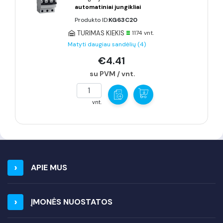
automatiniai jungikliai
Produkto ID:
KG63C20
TURIMAS KIEKIS
1174 vnt.
Matyti daugiau sandėlių (4)
€4.41
su PVM / vnt.
vnt.
APIE MUS
ĮMONĖS NUOSTATOS