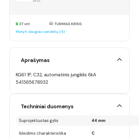
vnt.
37 vnt.
TURIMAS KIEKIS
Matyti daugiau sandėlių (4)
Aprašymas
KG61 1P, C32, automatinis jungiklis 6kA
541365678932
Techniniai duomenys
Suprojektuotas gylis
44 mm
Išleidimo charakteristika
C