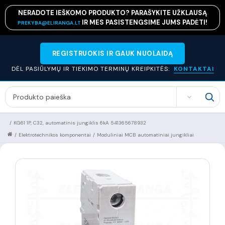
NERADOTE IEŠKOMO PRODUKTO? PARAŠYKITE UŽKLAUSĄ
IR MES PASISTENGSIME JUMS PADĖTI!
PREKYBA@ELIRANGA.LT
REGISTRUOKIS IR GAUK NUOLAIDĄ
DĖL PASIŪLYMŲ IR TIEKIMO TERMINŲ KREIPKITĖS:
KONTAKTAI
SEARCH
/
KG61 1P, C32, automatinis jungiklis 6kA 541365678932
/
Elektrotechnikos komponentai
/
Moduliniai MCB automatiniai jungikliai