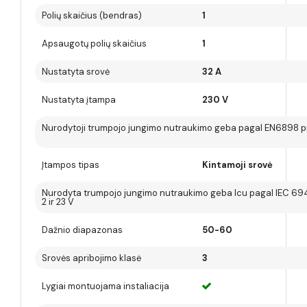
Polių skaičius (bendras)
1
Apsaugotų polių skaičius
1
Nustatyta srovė
32 A
Nustatyta įtampa
230 V
Nurodytoji trumpojo jungimo nutraukimo geba pagal EN6898 pr
Įtampos tipas
Kintamoji srovė
Nurodyta trumpojo jungimo nutraukimo geba Icu pagal IEC 69
2 ir 23 V
Dažnio diapazonas
50-60
Srovės apribojimo klasė
3
Lygiai montuojama instaliacija