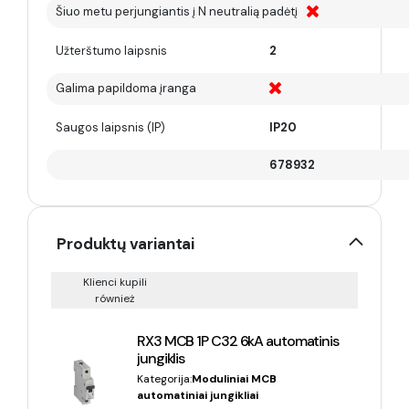
Šiuo metu perjungiantis į N neutralią padėtį
Užterštumo laipsnis
2
Galima papildoma įranga
Saugos laipsnis (IP)
IP20
678932
Produktų variantai
Klienci kupili
również
RX3 MCB 1P C32 6kA automatinis
jungiklis
Kategorija:
Moduliniai MCB
automatiniai jungikliai