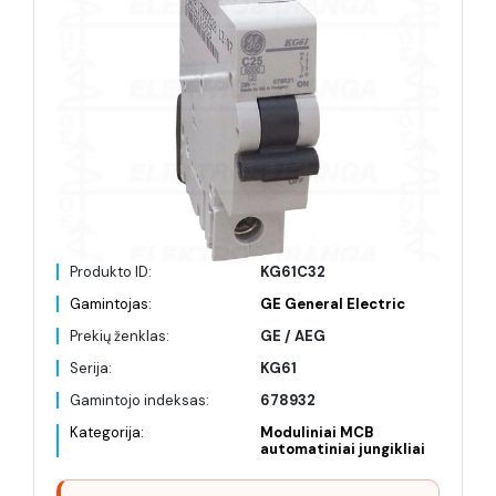
Produkto ID:
KG61C32
Gamintojas:
GE General Electric
Prekių ženklas:
GE / AEG
Serija:
KG61
Gamintojo indeksas:
678932
Kategorija:
Moduliniai MCB
automatiniai jungikliai