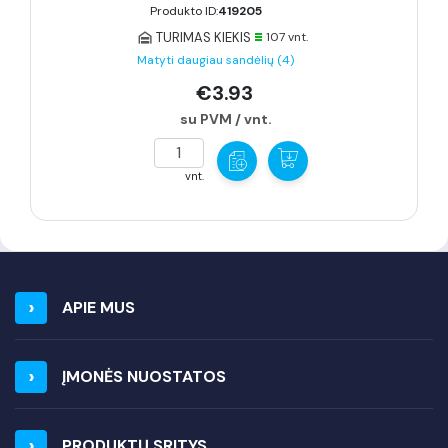
Produkto ID:
419205
TURIMAS KIEKIS
107 vnt.
Matyti daugiau sandėlių (4)
€3.93
su PVM / vnt.
vnt.
APIE MUS
ĮMONĖS NUOSTATOS
PRODUKTŲ SRITYS