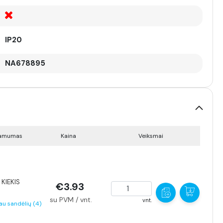
IP20
NA678895
namumas
Kaina
Veiksmai
KIEKIS
€3.93
su PVM / vnt.
vnt.
au sandėlių (4)