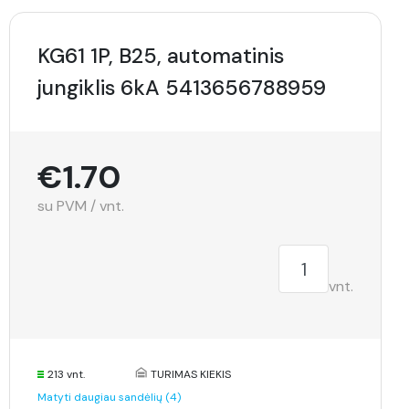
KG61 1P, B25, automatinis
jungiklis 6kA 5413656788959
€1.70
su PVM / vnt.
vnt.
213 vnt.
TURIMAS KIEKIS
Matyti daugiau sandėlių (4)