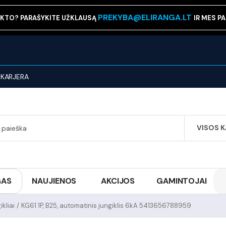
PREKYBA@ELIRANGA.LT
KTO? PARAŠYKITE UŽKLAUSĄ
IR MES P
KARJERA
VISOS 
SEARCH
GAS
NAUJIENOS
AKCIJOS
GAMINTOJAI
kliai
/
KG61 1P, B25, automatinis jungiklis 6kA 5413656788959