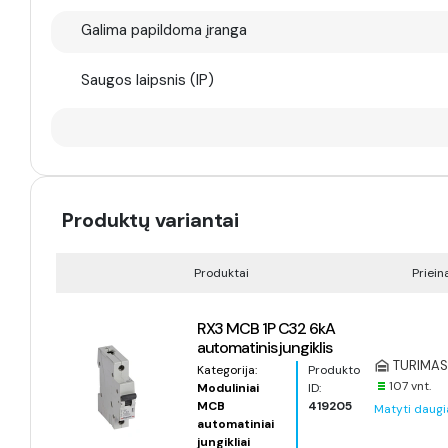
Galima papildoma įranga
Saugos laipsnis (IP)
Produktų variantai
Produktai
Priei
RX3 MCB 1P C32 6kA
automatinis jungiklis
TURIMAS 
Kategorija:
Produkto
107 vnt.
Moduliniai
ID:
MCB
419205
Matyti daugi
automatiniai
jungikliai