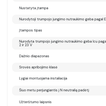
Nustatyta įtampa
Nurodytoji trumpojo jungimo nutraukimo geba pagal 
Įtampos tipas
Nurodyta trumpojo jungimo nutraukimo geba Icu paga
2 ir 23 V
Dažnio diapazonas
Srovės apribojimo klasė
Lygiai montuojama instaliacija
Šiuo metu perjungiantis į N neutralią padėtį
Užterštumo laipsnis