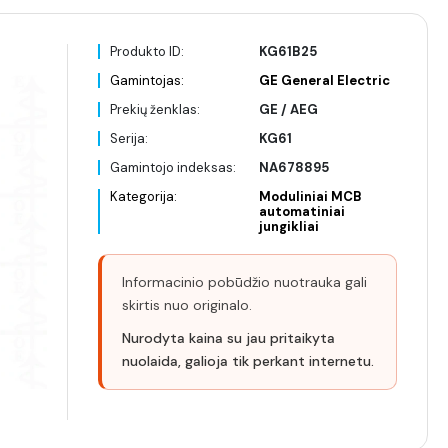
Produkto ID:
KG61B25
Gamintojas:
GE General Electric
Prekių ženklas:
GE / AEG
Serija:
KG61
Gamintojo indeksas:
NA678895
Kategorija:
Moduliniai MCB
automatiniai
jungikliai
Informacinio pobūdžio nuotrauka gali
skirtis nuo originalo.
Nurodyta kaina su jau pritaikyta
nuolaida, galioja tik perkant internetu.