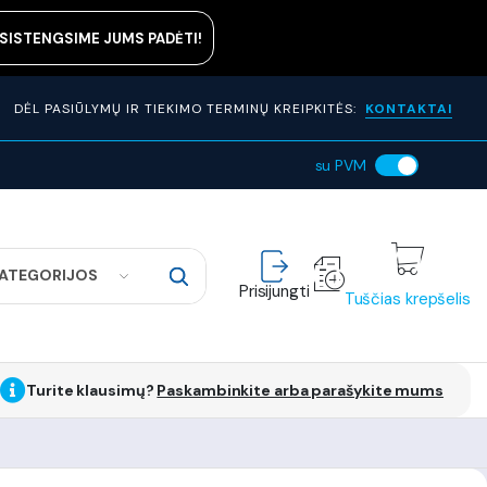
ASISTENGSIME JUMS PADĖTI!
DĖL PASIŪLYMŲ IR TIEKIMO TERMINŲ KREIPKITĖS:
KONTAKTAI
su PVM
KATEGORIJOS
Prisijungti
Tuščias krepšelis
Turite klausimų?
Paskambinkite arba parašykite mums