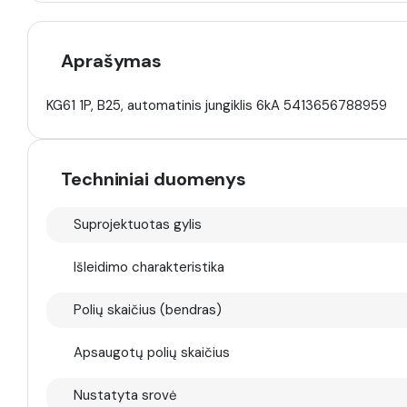
Aprašymas
KG61 1P, B25, automatinis jungiklis 6kA 5413656788959
Techniniai duomenys
Suprojektuotas gylis
Išleidimo charakteristika
Polių skaičius (bendras)
Apsaugotų polių skaičius
Nustatyta srovė