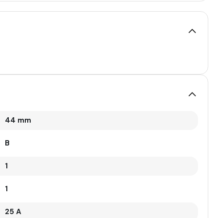
44 mm
B
1
1
25 A