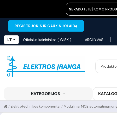
NERADOTE IEŠKOMO PRODU
REGISTRUOKIS IR GAUK NUOLAIDĄ
LT
Oficialus kainininkas ( WISK )
ARCHYVAS
KATEGORIJOS
KATALO
/
Elektrotechnikos komponentai
/
Moduliniai MCB automatiniai jungi