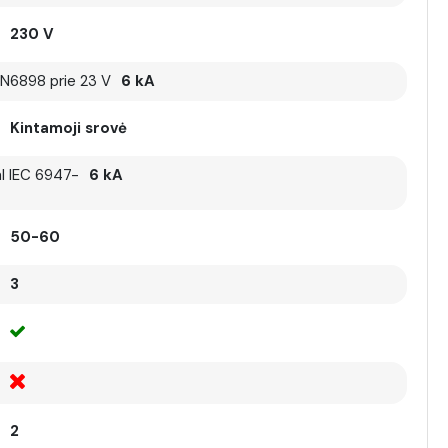
230 V
EN6898 prie 23 V
6 kA
Kintamoji srovė
l IEC 6947-
6 kA
50-60
3
2