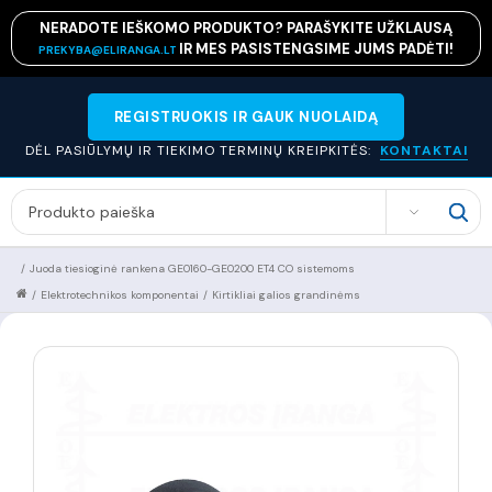
NERADOTE IEŠKOMO PRODUKTO? PARAŠYKITE UŽKLAUSĄ
IR MES PASISTENGSIME JUMS PADĖTI!
PREKYBA@ELIRANGA.LT
REGISTRUOKIS IR GAUK NUOLAIDĄ
DĖL PASIŪLYMŲ IR TIEKIMO TERMINŲ KREIPKITĖS:
KONTAKTAI
SEARCH
/
Juoda tiesioginė rankena GE0160-GE0200 ET4 CO sistemoms
/
Elektrotechnikos komponentai
/
Kirtikliai galios grandinėms