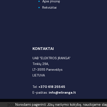
Apie įmonę
Rekvizitai
KONTAKTAI
UAB "ELEKTROS ĮRANGA"
Tinklų 29A,
LT-35115 Panevėžys
LIETUVA
Tel:
+370 618 25545
E-paštas:
info@eliranga.lt
2026 ELIRANGA = elektros įranga, automatika, apšvietim
Norėdami pagerinti Jūsų naršymo kokybę, naudojame slapuk