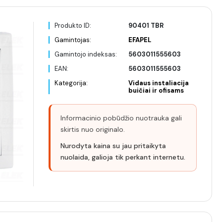
Produkto ID:
90401 TBR
Gamintojas:
EFAPEL
Gamintojo indeksas:
5603011555603
EAN:
5603011555603
Kategorija:
Vidaus instaliacija
buičiai ir ofisams
Informacinio pobūdžio nuotrauka gali
skirtis nuo originalo.
Nurodyta kaina su jau pritaikyta
nuolaida, galioja tik perkant internetu.