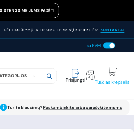
ASISTENGSIME JUMS PADĖTI!
DĖL PASIŪLYMŲ IR TIEKIMO TERMINŲ KREIPKITĖS:
KONTAKTAI
su PVM
KATEGORIJOS
Prisijungti
Tuščias krepšelis
Turite klausimų?
Paskambinkite arba parašykite mums