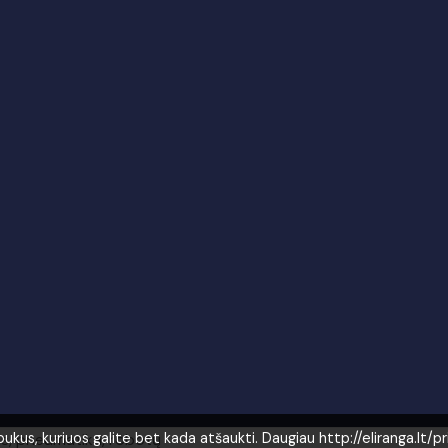
as, pneumatika, robotų
us, kuriuos galite bet kada atšaukti. Daugiau http://eliranga.lt/p