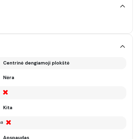
Centrinė dengiamoji plokštė
Nėra
Kita
ma
Apspaudas