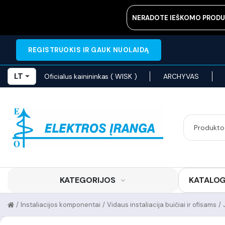
NERADOTE IEŠKOMO PRODU
REGISTRUOKIS IR GAUK NUOLAIDĄ
LT
Oficialus kainininkas ( WISK )
ARCHYVAS
KATEGORIJOS
KATALO
/
Instaliacijos komponentai
/
Vidaus instaliacija buičiai ir ofisams
/