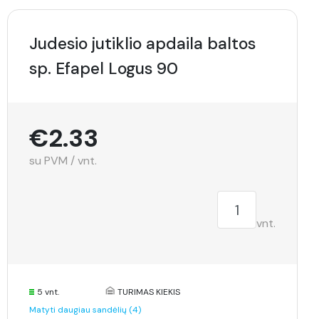
Judesio jutiklio apdaila baltos
sp. Efapel Logus 90
€2.33
su PVM / vnt.
vnt.
5 vnt.
TURIMAS KIEKIS
Matyti daugiau sandėlių (4)