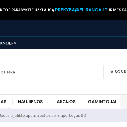
PREKYBA@ELIRANGA.LT
KTO? PARAŠYKITE UŽKLAUSĄ
IR MES P
KARJERA
VISOS 
SEARCH
GAS
NAUJIENOS
AKCIJOS
GAMINTOJAI
Judesio jutiklio apdaila baltos sp. Efapel Logus 90