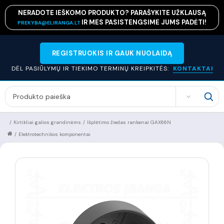
NERADOTE IEŠKOMO PRODUKTO? PARAŠYKITE UŽKLAUSĄ
IR MES PASISTENGSIME JUMS PADĖTI!
PREKYBA@ELIRANGA.LT
REGISTRUOKIS IR GAUK NUOLAIDĄ
DĖL PASIŪLYMŲ IR TIEKIMO TERMINŲ KREIPKITĖS:
KONTAKTAI
SEARCH
/
Kirtikliai galios grandinėms
/
Išplėtimo žiedas rankenai GAX66N
/
Elektrotechnikos komponentai