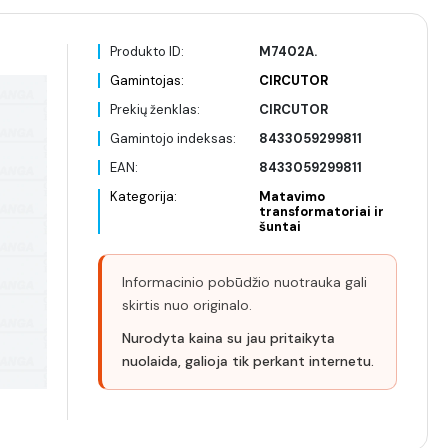
Produkto ID:
M7402A.
Gamintojas:
CIRCUTOR
Prekių ženklas:
CIRCUTOR
Gamintojo indeksas:
8433059299811
EAN:
8433059299811
Kategorija:
Matavimo
transformatoriai ir
šuntai
Informacinio pobūdžio nuotrauka gali
skirtis nuo originalo.
Nurodyta kaina su jau pritaikyta
nuolaida, galioja tik perkant internetu.