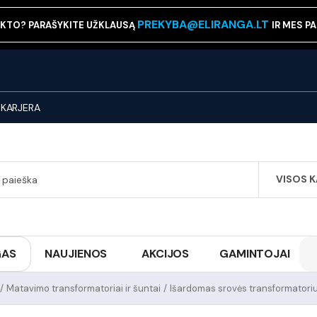
PREKYBA@ELIRANGA.LT
KTO? PARAŠYKITE UŽKLAUSĄ
IR MES P
KARJERA
VISOS 
SEARCH
GAS
NAUJIENOS
AKCIJOS
GAMINTOJAI
/
Matavimo transformatoriai ir šuntai
/
Išardomas srovės transformator