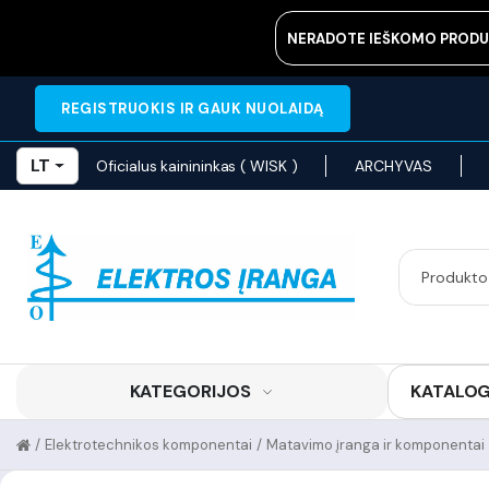
NERADOTE IEŠKOMO PRODU
REGISTRUOKIS IR GAUK NUOLAIDĄ
LT
Oficialus kainininkas ( WISK )
ARCHYVAS
KATEGORIJOS
KATALO
/
Elektrotechnikos komponentai
/
Matavimo įranga ir komponentai