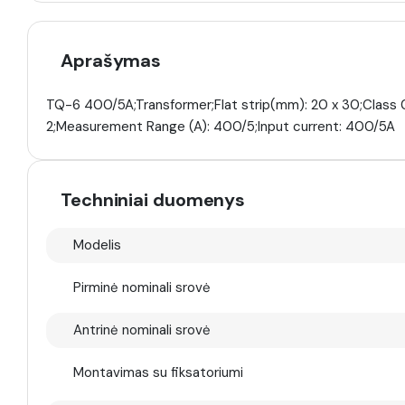
Aprašymas
TQ-6 400/5A;Transformer;Flat strip(mm): 20 x 30;Class 0,
2;Measurement Range (A): 400/5;Input current: 400/5A
Techniniai duomenys
Modelis
Pirminė nominali srovė
Antrinė nominali srovė
Montavimas su fiksatoriumi