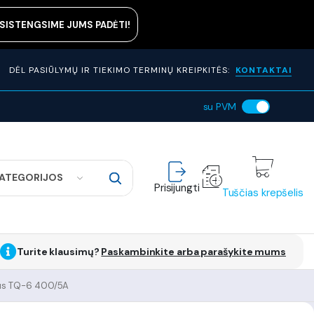
ASISTENGSIME JUMS PADĖTI!
DĖL PASIŪLYMŲ IR TIEKIMO TERMINŲ KREIPKITĖS:
KONTAKTAI
su PVM
KATEGORIJOS
Prisijungti
Tuščias krepšelis
Turite klausimų?
Paskambinkite arba parašykite mums
ius TQ-6 400/5A