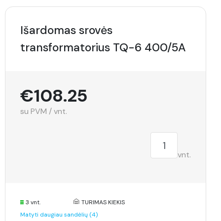
Išardomas srovės
transformatorius TQ-6 400/5A
€108.25
su PVM / vnt.
vnt.
3 vnt.
TURIMAS KIEKIS
Matyti daugiau sandėlių (4)