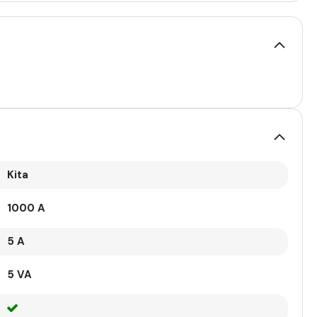
Kita
1000 A
5 A
5 VA