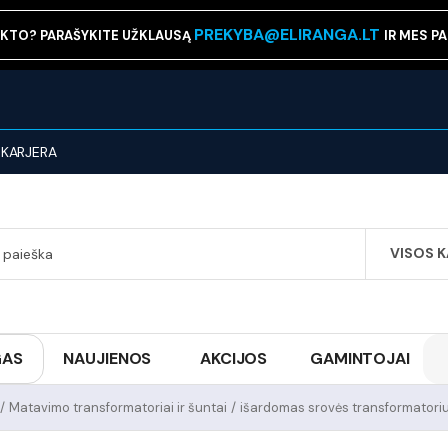
PREKYBA@ELIRANGA.LT
KTO? PARAŠYKITE UŽKLAUSĄ
IR MES P
KARJERA
VISOS 
SEARCH
GAS
NAUJIENOS
AKCIJOS
GAMINTOJAI
/
Matavimo transformatoriai ir šuntai
/
išardomas srovės transformato