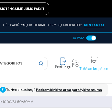
ASISTENGSIME JUMS PADĖTI!
DĖL PASIŪLYMŲ IR TIEKIMO TERMINŲ KREIPKITĖS:
KONTAKTAI
su PVM
KATEGORIJOS
Prisijungti
Tuščias krepšelis
Turite klausimų?
Paskambinkite arba parašykite mums
rius 1000/5A 50X80MM