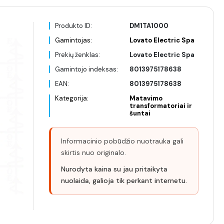
Produkto ID:
DM1TA1000
Gamintojas:
Lovato Electric Spa
Prekių ženklas:
Lovato Electric Spa
Gamintojo indeksas:
8013975178638
EAN:
8013975178638
Kategorija:
Matavimo
transformatoriai ir
šuntai
Informacinio pobūdžio nuotrauka gali
skirtis nuo originalo.
Nurodyta kaina su jau pritaikyta
nuolaida, galioja tik perkant internetu.