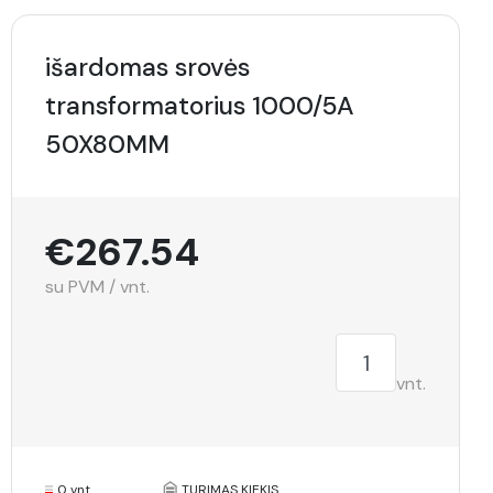
išardomas srovės
transformatorius 1000/5A
50X80MM
€267.54
su PVM / vnt.
vnt.
0 vnt.
TURIMAS KIEKIS