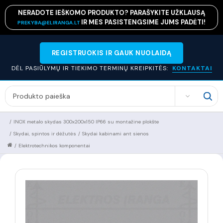
NERADOTE IEŠKOMO PRODUKTO? PARAŠYKITE UŽKLAUSĄ
IR MES PASISTENGSIME JUMS PADĖTI!
PREKYBA@ELIRANGA.LT
REGISTRUOKIS IR GAUK NUOLAIDĄ
DĖL PASIŪLYMŲ IR TIEKIMO TERMINŲ KREIPKITĖS:
KONTAKTAI
SEARCH
/
INOX metalo skydas 300x200x150 IP66 su montažine plokšte
/
Skydai, spintos ir dėžutės
/
Skydai kabinami ant sienos
/
Elektrotechnikos komponentai