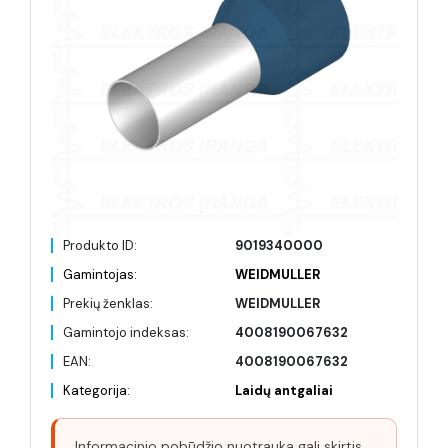
Produkto ID:
9019340000
Gamintojas:
WEIDMULLER
Prekių ženklas:
WEIDMULLER
Gamintojo indeksas:
4008190067632
EAN:
4008190067632
Kategorija:
Laidų antgaliai
Informacinio pobūdžio nuotrauka gali skirtis