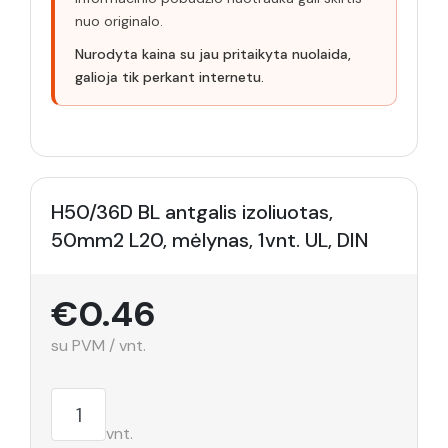
nuo originalo.
Nurodyta kaina su jau pritaikyta nuolaida,
galioja tik perkant internetu.
H50/36D BL antgalis izoliuotas,
50mm2 L20, mėlynas, 1vnt. UL, DIN
€0.46
su PVM / vnt.
vnt.