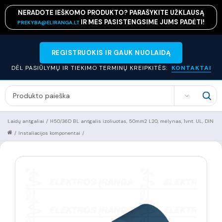
NERADOTE IEŠKOMO PRODUKTO? PARAŠYKITE UŽKLAUSĄ
IR MES PASISTENGSIME JUMS PADĖTI!
PREKYBA@ELIRANGA.LT
REGISTRUOKIS IR GAUK NUOLAIDĄ
DĖL PASIŪLYMŲ IR TIEKIMO TERMINŲ KREIPKITĖS:
KONTAKTAI
SEARCH
Laidų antgaliai
/
H50/36D BL antgalis izoliuotas, 50mm2 L20, mėlynas, 1vnt. UL, DIN
/
Instaliacijos komponentai
/