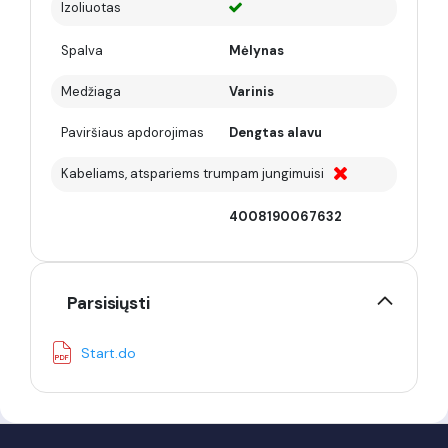
Izoliuotas
Spalva
Mėlynas
Medžiaga
Varinis
Paviršiaus apdorojimas
Dengtas alavu
Kabeliams, atspariems trumpam jungimuisi
4008190067632
Parsisiųsti
Start.do