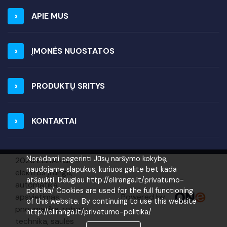
APIE MUS
ĮMONĖS NUOSTATOS
PRODUKTŲ SRITYS
KONTAKTAI
Norėdami pagerinti Jūsų naršymo kokybę,
2026 ELIRANGA =
naudojame slapukus, kuriuos galite bet kada
elektros įranga,
atšaukti. Daugiau http://eliranga.lt/privatumo-
automatika,
politika/ Cookies are used for the full functioning
Powered by
apšvietimas,
of this website. By continuing to use this website
pneumatika, robotų
http://eliranga.lt/privatumo-politika/
technika, saulės