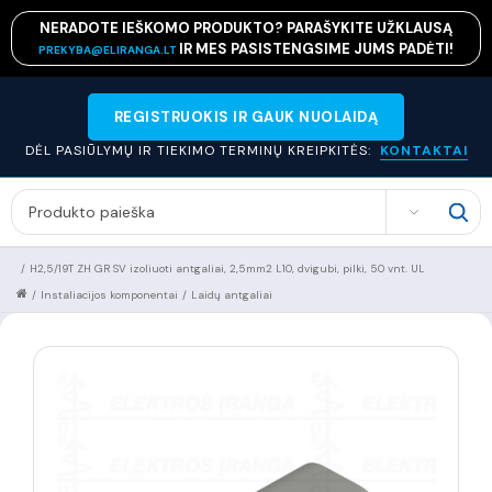
NERADOTE IEŠKOMO PRODUKTO? PARAŠYKITE UŽKLAUSĄ
IR MES PASISTENGSIME JUMS PADĖTI!
PREKYBA@ELIRANGA.LT
REGISTRUOKIS IR GAUK NUOLAIDĄ
DĖL PASIŪLYMŲ IR TIEKIMO TERMINŲ KREIPKITĖS:
KONTAKTAI
SEARCH
/
H2,5/19T ZH GR SV izoliuoti antgaliai, 2,5mm2 L10, dvigubi, pilki, 50 vnt. UL
/
Instaliacijos komponentai
/
Laidų antgaliai