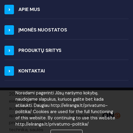
APIE MUS
ĮMONĖS NUOSTATOS
PRODUKTŲ SRITYS
KONTAKTAI
Norėdami pagerinti Jūsų naršymo kokybę,
2026 ELIRANGA =
naudojame slapukus, kuriuos galite bet kada
elektros įranga,
atšaukti. Daugiau http://eliranga.lt/privatumo-
automatika,
politika/ Cookies are used for the full functioning
Powered by
apšvietimas,
of this website. By continuing to use this website
pneumatika, robotų
http://eliranga.lt/privatumo-politika/
technika, saulės