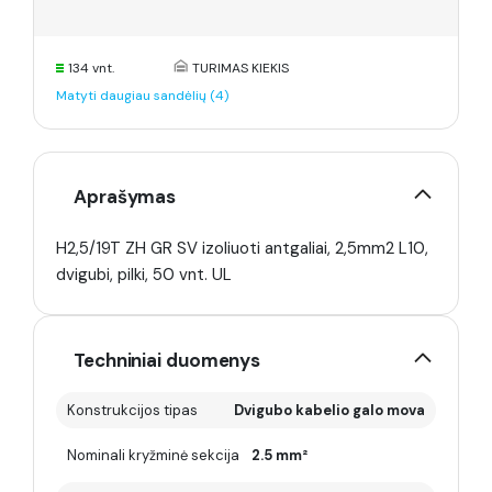
134 vnt.
TURIMAS KIEKIS
Matyti daugiau sandėlių (4)
Aprašymas
H2,5/19T ZH GR SV izoliuoti antgaliai, 2,5mm2 L10,
dvigubi, pilki, 50 vnt. UL
Techniniai duomenys
Konstrukcijos tipas
Dvigubo kabelio galo mova
Nominali kryžminė sekcija
2.5 mm²