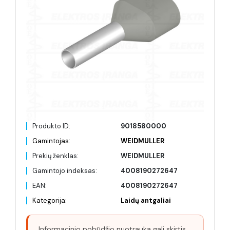
Produkto ID:
9018580000
Gamintojas:
WEIDMULLER
Prekių ženklas:
WEIDMULLER
Gamintojo indeksas:
4008190272647
EAN:
4008190272647
Kategorija:
Laidų antgaliai
Informacinio pobūdžio nuotrauka gali skirtis