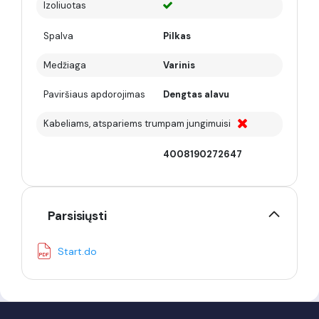
Izoliuotas
Spalva
Pilkas
Medžiaga
Varinis
Paviršiaus apdorojimas
Dengtas alavu
Kabeliams, atspariems trumpam jungimuisi
4008190272647
Parsisiųsti
Start.do