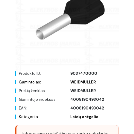
Produkto ID:
9037470000
Gamintojas:
WEIDMULLER
Prekių ženklas:
WEIDMULLER
Gamintojo indeksas:
4008190493042
EAN:
4008190493042
Kategorija:
Laidų antgaliai
Informacinio pobūdžio nuotrauka gali skirtis