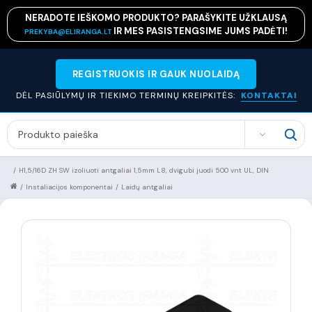
NERADOTE IEŠKOMO PRODUKTO? PARAŠYKITE UŽKLAUSĄ
IR MES PASISTENGSIME JUMS PADĖTI!
PREKYBA@ELIRANGA.LT
REGISTRUOKIS IR GAUK NUOLAIDĄ
DĖL PASIŪLYMŲ IR TIEKIMO TERMINŲ KREIPKITĖS:
KONTAKTAI
SEARCH
/
H1,5/16D ZH SW izoliuoti antgaliai 1,5mm L8, dvigubi juodi 500 vnt UL, DIN
/
Instaliacijos komponentai
/
Laidų antgaliai