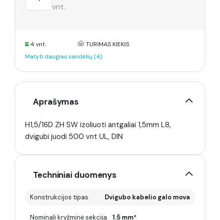
vnt.
4 vnt.
TURIMAS KIEKIS
Matyti daugiau sandėlių (4)
Aprašymas
H1,5/16D ZH SW izoliuoti antgaliai 1,5mm L8,
dvigubi juodi 500 vnt UL, DIN
Techniniai duomenys
Konstrukcijos tipas
Dvigubo kabelio galo mova
Nominali kryžminė sekcija
1.5 mm²