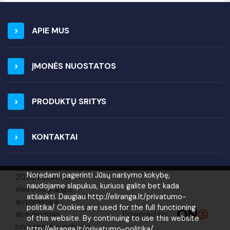
APIE MUS
ĮMONĖS NUOSTATOS
PRODUKTŲ SRITYS
KONTAKTAI
Norėdami pagerinti Jūsų naršymo kokybę,
2026 ELIRANGA =
naudojame slapukus, kuriuos galite bet kada
elektros įranga,
atšaukti. Daugiau http://eliranga.lt/privatumo-
automatika,
politika/ Cookies are used for the full functioning
Powered by
apšvietimas,
of this website. By continuing to use this website
pneumatika, robotų
http://eliranga.lt/privatumo-politika/