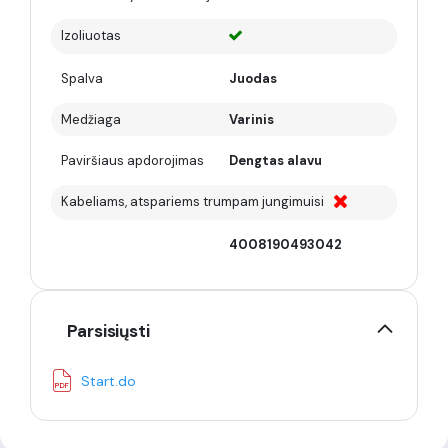
Izoliuotas
Spalva
Juodas
Medžiaga
Varinis
Paviršiaus apdorojimas
Dengtas alavu
Kabeliams, atspariems trumpam jungimuisi
4008190493042
Parsisiųsti
Start.do