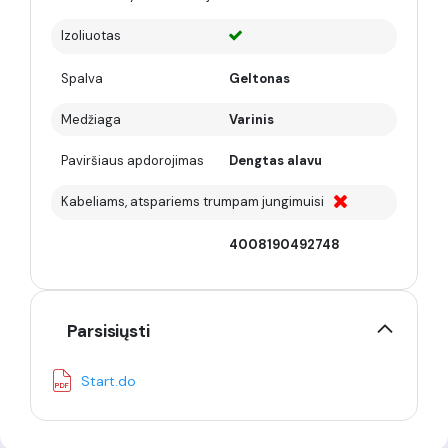
Izoliuotas
Spalva
Geltonas
Medžiaga
Varinis
Paviršiaus apdorojimas
Dengtas alavu
Kabeliams, atspariems trumpam jungimuisi
4008190492748
Parsisiųsti
Start.do