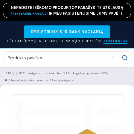
NERADOTE IEŠKOMO PRODUKTO? PARAŠYKITE UŽKLAUSĄ
IR MES PASISTENGSIME JUMS PADĖTI!
PREKYBA@ELIRANGA.LT
REGISTRUOKIS IR GAUK NUOLAIDĄ
DĖL PASIŪLYMŲ IR TIEKIMO TERMINŲ KREIPKITĖS:
KONTAKTAI
SEARCH
/
H1,0/19 ZH GE antgalis izoliuotas, 1mm2 L12, dvigubas, geltonas, 500vnt.
/
Instaliacijos komponentai
/
Laidų antgaliai