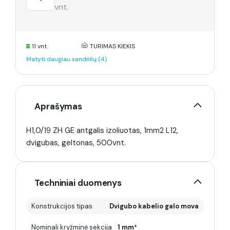
vnt.
11 vnt.
TURIMAS KIEKIS
Matyti daugiau sandėlių (4)
Aprašymas
H1,0/19 ZH GE antgalis izoliuotas, 1mm2 L12,
dvigubas, geltonas, 500vnt.
Techniniai duomenys
Konstrukcijos tipas
Dvigubo kabelio galo mova
Nominali kryžminė sekcija
1 mm²