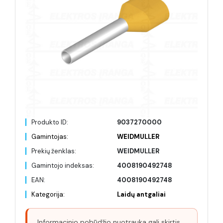
Produkto ID:
9037270000
Gamintojas:
WEIDMULLER
Prekių ženklas:
WEIDMULLER
Gamintojo indeksas:
4008190492748
EAN:
4008190492748
Kategorija:
Laidų antgaliai
Informacinio pobūdžio nuotrauka gali skirtis