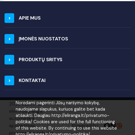
APIE MUS
ĮMONĖS NUOSTATOS
PRODUKTŲ SRITYS
KONTAKTAI
Norėdami pagerinti Jūsų naršymo kokybę,
2026 ELIRANGA =
naudojame slapukus, kuriuos galite bet kada
elektros įranga,
atšaukti. Daugiau http://eliranga.lt/privatumo-
automatika,
politika/ Cookies are used for the full functioning
Powered by
apšvietimas,
of this website. By continuing to use this website
pneumatika, robotų
http://eliranga.lt/privatumo-politika/