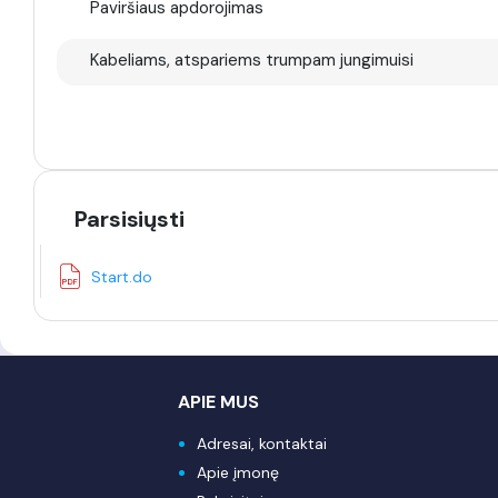
Paviršiaus apdorojimas
Kabeliams, atspariems trumpam jungimuisi
Parsisiųsti
Start.do
APIE MUS
Adresai, kontaktai
Apie įmonę