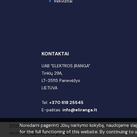
Rekvizitai
KONTAKTAI
UAB "ELEKTROS ĮRANGA"
Tinklų 29A,
LT-35115 Panevėžys
LIETUVA
Tel:
+370 618 25545
E-paštas:
info@eliranga.lt
2026 ELIRANGA = elektros įranga, automatika, apšvietim
Norėdami pagerinti Jūsų naršymo kokybę, naudojame slapuk
for the full functioning of this website. By continuing to 
technika, saulės energetika