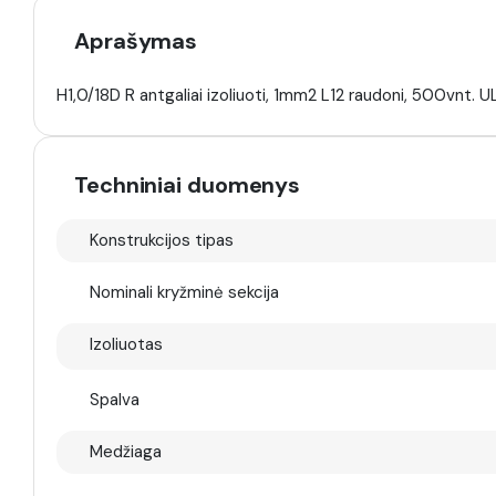
Aprašymas
H1,0/18D R antgaliai izoliuoti, 1mm2 L12 raudoni, 500vnt. UL
Techniniai duomenys
Konstrukcijos tipas
Nominali kryžminė sekcija
Izoliuotas
Spalva
Medžiaga