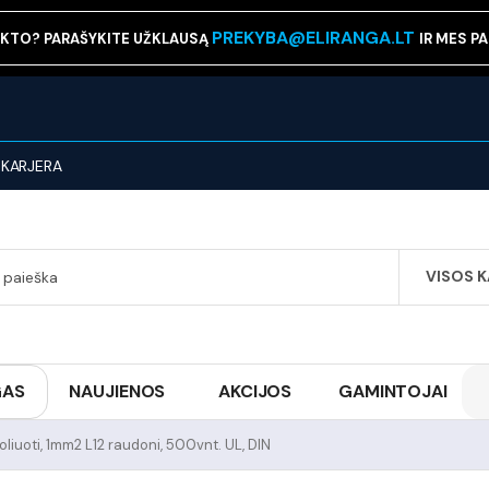
PREKYBA@ELIRANGA.LT
KTO? PARAŠYKITE UŽKLAUSĄ
IR MES P
KARJERA
VISOS 
SEARCH
GAS
NAUJIENOS
AKCIJOS
GAMINTOJAI
zoliuoti, 1mm2 L12 raudoni, 500vnt. UL, DIN