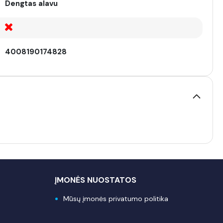
Dengtas alavu
4008190174828
ĮMONĖS NUOSTATOS
Mūsų įmonės privatumo politika