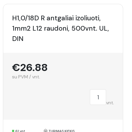
H1,0/18D R antgaliai izoliuoti,
1mm2 L12 raudoni, 500vnt. UL,
DIN
€26.88
su PVM / vnt.
vnt.
61 vnt.
TURIMAS KIEKIS