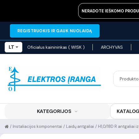
NERADOTE IEŠKOMO PRODU
REGISTRUOKIS IR GAUK NUOLAIDĄ
LT
Oficialus kainininkas ( WISK )
ARCHYVAS
KATEGORIJOS
KATALO
/
Instaliacijos komponentai
/
Laidų antgaliai
/
H1,0/18D R antgaliai i