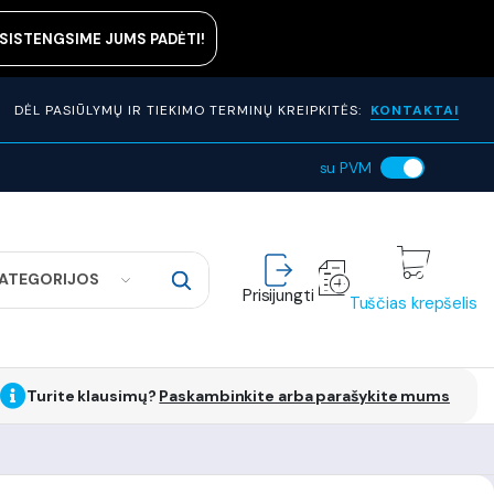
ASISTENGSIME JUMS PADĖTI!
DĖL PASIŪLYMŲ IR TIEKIMO TERMINŲ KREIPKITĖS:
KONTAKTAI
su PVM
KATEGORIJOS
Prisijungti
Tuščias krepšelis
Turite klausimų?
Paskambinkite arba parašykite mums