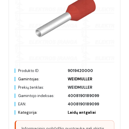
Produkto ID:
9019420000
Gamintojas:
WEIDMULLER
Prekių ženklas:
WEIDMULLER
Gamintojo indeksas:
4008190189099
EAN:
4008190189099
Kategorija:
Laidų antgaliai
Informacinio pobūdžio nuotrauka gali skirtis