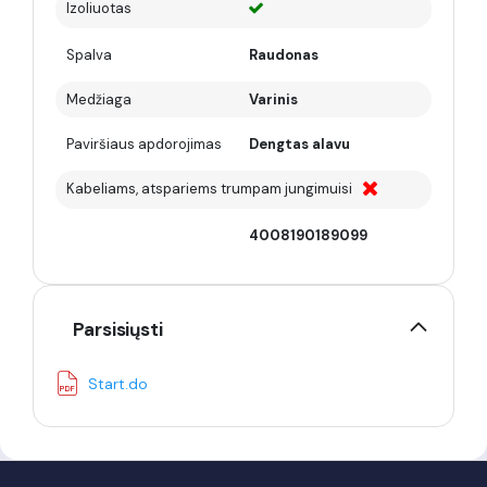
Izoliuotas
Spalva
Raudonas
Medžiaga
Varinis
Paviršiaus apdorojimas
Dengtas alavu
Kabeliams, atspariems trumpam jungimuisi
4008190189099
Parsisiųsti
Start.do