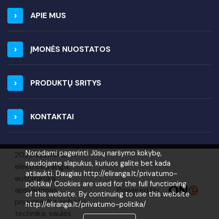
APIE MUS
ĮMONĖS NUOSTATOS
PRODUKTŲ SRITYS
KONTAKTAI
Norėdami pagerinti Jūsų naršymo kokybę,
2026 ELIRANGA =
naudojame slapukus, kuriuos galite bet kada
elektros įranga,
atšaukti. Daugiau http://eliranga.lt/privatumo-
automatika,
politika/ Cookies are used for the full functioning
Powered by
apšvietimas,
of this website. By continuing to use this website
pneumatika, robotų
http://eliranga.lt/privatumo-politika/
technika, saulės