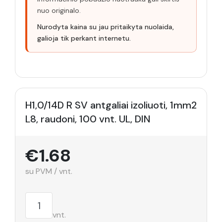
nuo originalo.
Nurodyta kaina su jau pritaikyta nuolaida,
galioja tik perkant internetu.
H1,0/14D R SV antgaliai izoliuoti, 1mm2
L8, raudoni, 100 vnt. UL, DIN
€1.68
su PVM / vnt.
vnt.