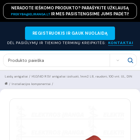
NERADOTE IEŠKOMO PRODUKTO? PARAŠYKITE UŽKLAUSĄ
IR MES PASISTENGSIME JUMS PADĖTI!
PREKYBA@ELIRANGA.LT
REGISTRUOKIS IR GAUK NUOLAIDĄ
DĖL PASIŪLYMŲ IR TIEKIMO TERMINŲ KREIPKITĖS:
KONTAKTAI
SEARCH
Laidų antgaliai
/
H1,0/14D R SV antgaliai izoliuoti, 1mm2 L8, raudoni, 100 vnt. UL, DIN
/
Instaliacijos komponentai
/