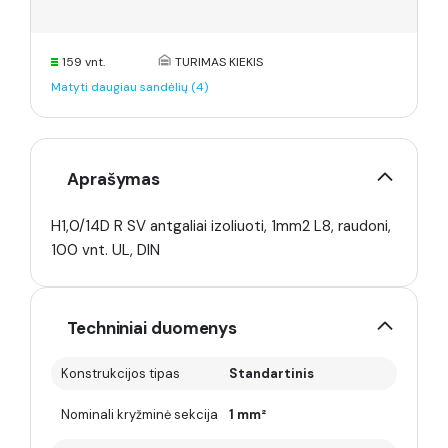
159 vnt.
TURIMAS KIEKIS
Matyti daugiau sandėlių (4)
Aprašymas
H1,0/14D R SV antgaliai izoliuoti, 1mm2 L8, raudoni,
100 vnt. UL, DIN
Techniniai duomenys
Konstrukcijos tipas
Standartinis
Nominali kryžminė sekcija
1 mm²