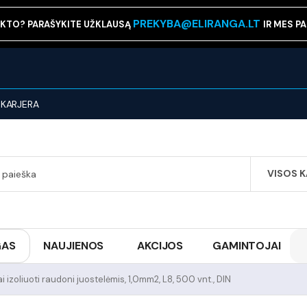
PREKYBA@ELIRANGA.LT
KTO? PARAŠYKITE UŽKLAUSĄ
IR MES P
KARJERA
VISOS 
SEARCH
GAS
NAUJIENOS
AKCIJOS
GAMINTOJAI
i izoliuoti raudoni juostelėmis, 1,0mm2, L8, 500 vnt., DIN