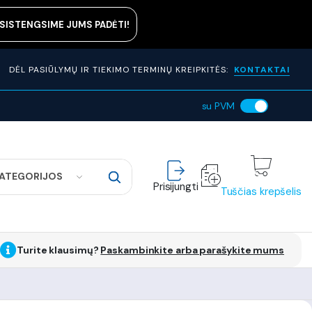
ASISTENGSIME JUMS PADĖTI!
DĖL PASIŪLYMŲ IR TIEKIMO TERMINŲ KREIPKITĖS:
KONTAKTAI
su PVM
KATEGORIJOS
Prisijungti
Tuščias krepšelis
Turite klausimų?
Paskambinkite arba parašykite mums