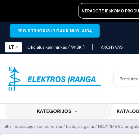
NERADOTE IEŠKOMO PRODU
REGISTRUOKIS IR GAUK NUOLAIDĄ
LT
Oficialus kainininkas ( WISK )
ARCHYVAS
KATEGORIJOS
KATALO
/
Instaliacijos komponentai
/
Laidų antgaliai
/
H1,0/14D R BD antgalia