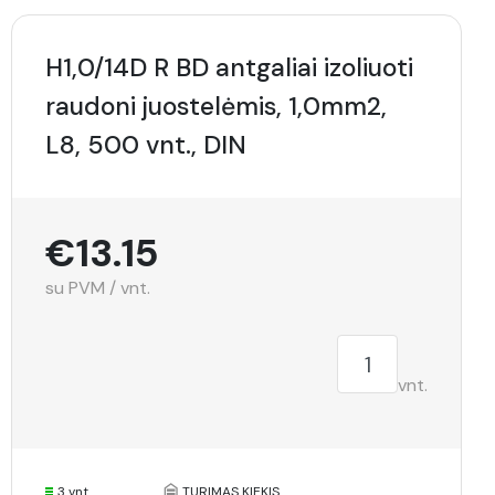
H1,0/14D R BD antgaliai izoliuoti
raudoni juostelėmis, 1,0mm2,
L8, 500 vnt., DIN
€13.15
su PVM / vnt.
vnt.
3 vnt.
TURIMAS KIEKIS