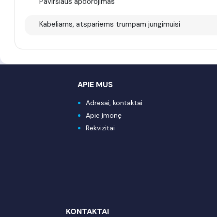
Paviršiaus apdorojimas
Kabeliams, atspariems trumpam jungimuisi
APIE MUS
Adresai, kontaktai
Apie įmonę
Rekvizitai
KONTAKTAI