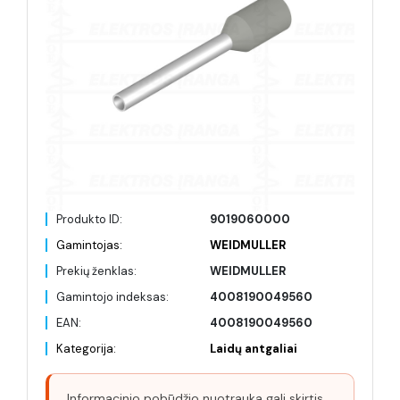
Produkto ID:
9019060000
Gamintojas:
WEIDMULLER
Prekių ženklas:
WEIDMULLER
Gamintojo indeksas:
4008190049560
EAN:
4008190049560
Kategorija:
Laidų antgaliai
Informacinio pobūdžio nuotrauka gali skirtis