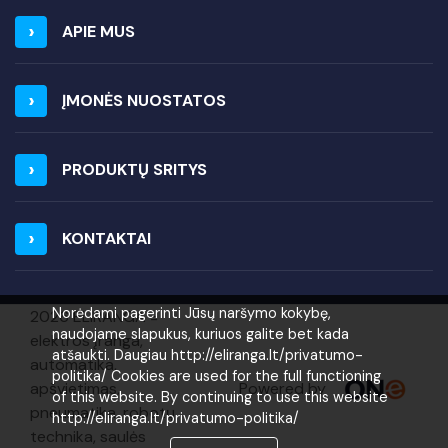
APIE MUS
ĮMONĖS NUOSTATOS
PRODUKTŲ SRITYS
KONTAKTAI
Norėdami pagerinti Jūsų naršymo kokybę,
2026 ELIRANGA =
naudojame slapukus, kuriuos galite bet kada
elektros įranga,
atšaukti. Daugiau http://eliranga.lt/privatumo-
automatika,
politika/ Cookies are used for the full functioning
Powered by
apšvietimas,
of this website. By continuing to use this website
pneumatika, robotų
http://eliranga.lt/privatumo-politika/
technika, saulės