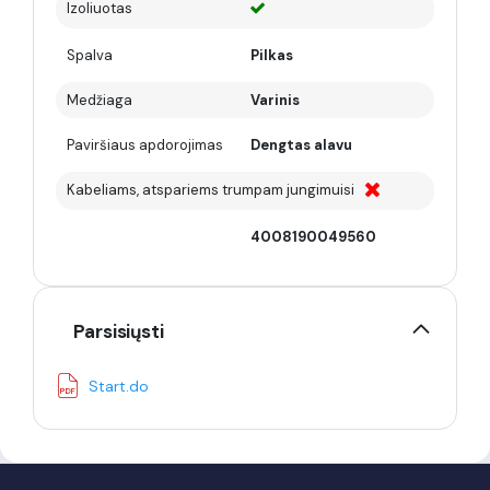
Izoliuotas
Spalva
Pilkas
Medžiaga
Varinis
Paviršiaus apdorojimas
Dengtas alavu
Kabeliams, atspariems trumpam jungimuisi
4008190049560
Parsisiųsti
Start.do