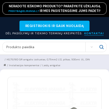
NERADOTE IEŠKOMO PRODUKTO? PARAŠYKITE UŽKLAUSĄ
IR MES PASISTENGSIME JUMS PADĖTI!
PREKYBA@ELIRANGA.LT
REGISTRUOKIS IR GAUK NUOLAIDĄ
DĖL PASIŪLYMŲ IR TIEKIMO TERMINŲ KREIPKITĖS:
KONTAKTAI
SEARCH
/
H0,75/18D GR antgalis izoliuotas, 0,75mm2 L12, pilkas, 500vnt. UL, DIN
/
Instaliacijos komponentai
/
Laidų antgaliai