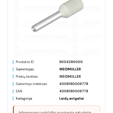
Produkto ID:
9004290000
Gamintojas:
WEIDMULLER
Prekių ženklas:
WEIDMULLER
Gamintojo indeksas:
4008190006778
EAN:
4008190006778
Kategorija:
Laidų antgaliai
Informacinio pobūdžio nuotrauka gali skirtis