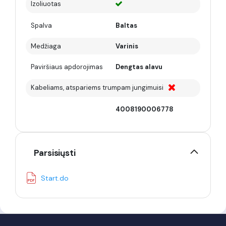
Izoliuotas
Spalva
Baltas
Medžiaga
Varinis
Paviršiaus apdorojimas
Dengtas alavu
Kabeliams, atspariems trumpam jungimuisi
4008190006778
Parsisiųsti
Start.do