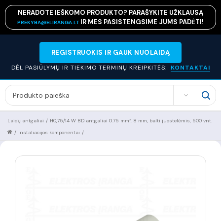
NERADOTE IEŠKOMO PRODUKTO? PARAŠYKITE UŽKLAUSĄ
IR MES PASISTENGSIME JUMS PADĖTI!
PREKYBA@ELIRANGA.LT
REGISTRUOKIS IR GAUK NUOLAIDĄ
DĖL PASIŪLYMŲ IR TIEKIMO TERMINŲ KREIPKITĖS:
KONTAKTAI
SEARCH
Laidų antgaliai
/
H0,75/14 W BD antgaliai 0.75 mm², 8 mm, balti juostelėmis, 500 vnt.
/
Instaliacijos komponentai
/