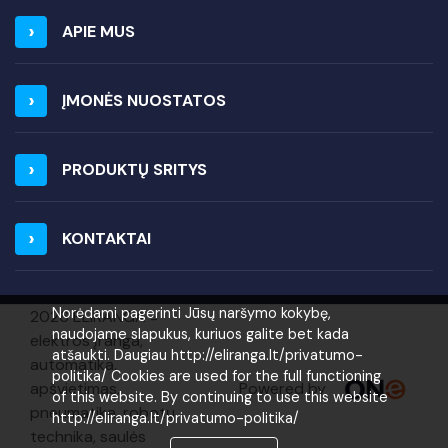
APIE MUS
ĮMONĖS NUOSTATOS
PRODUKTŲ SRITYS
KONTAKTAI
Norėdami pagerinti Jūsų naršymo kokybę,
2026 ELIRANGA =
naudojame slapukus, kuriuos galite bet kada
elektros įranga,
atšaukti. Daugiau http://eliranga.lt/privatumo-
automatika,
politika/ Cookies are used for the full functioning
Powered by
apšvietimas,
of this website. By continuing to use this website
pneumatika, robotų
http://eliranga.lt/privatumo-politika/
technika, saulės