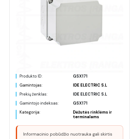
Produkto ID:
GSX171
Gamintojas:
IDE ELECTRIC S.L
Prekių ženklas:
IDE ELECTRIC S.L
Gamintojo indeksas:
GSX171
Kategorija:
Dėžutės rinklėms ir
terminalams
Informacinio pobūdžio nuotrauka gali skirtis