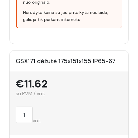
nuo originalo.
Nurodyta kaina su jau pritaikyta nuolaida,
galioja tik perkant internetu.
GSX171 dėžutė 175x151x155 IP65-67
€11.62
su PVM / vnt.
vnt.