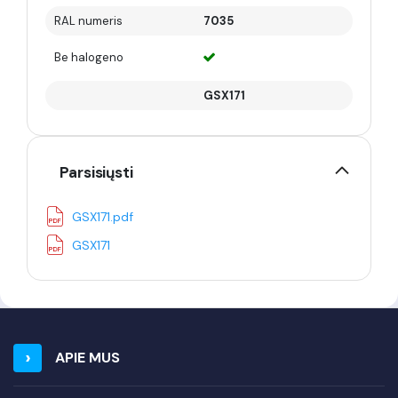
RAL numeris
7035
Be halogeno
GSX171
Parsisiųsti
GSX171.pdf
GSX171
APIE MUS