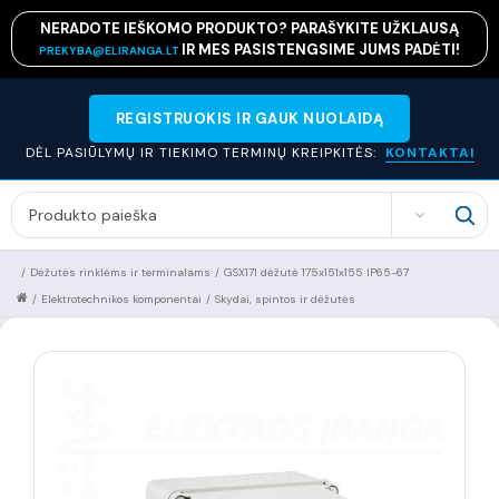
NERADOTE IEŠKOMO PRODUKTO? PARAŠYKITE UŽKLAUSĄ
IR MES PASISTENGSIME JUMS PADĖTI!
PREKYBA@ELIRANGA.LT
REGISTRUOKIS IR GAUK NUOLAIDĄ
DĖL PASIŪLYMŲ IR TIEKIMO TERMINŲ KREIPKITĖS:
KONTAKTAI
SEARCH
/
Dėžutės rinklėms ir terminalams
/
GSX171 dėžutė 175x151x155 IP65-67
/
Elektrotechnikos komponentai
/
Skydai, spintos ir dėžutės