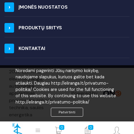
ĮMONĖS NUOSTATOS
PRODUKTŲ SRITYS
KONTAKTAI
Norėdami pagerinti Jūsų naršymo kokybę,
2026 ELIRANGA =
naudojame slapukus, kuriuos galite bet kada
elektros įranga,
atšaukti. Daugiau http://eliranga.lt/privatumo-
automatika,
politika/ Cookies are used for the full functioning
Powered by
apšvietimas,
of this website. By continuing to use this website
pneumatika, robotų
http://eliranga.lt/privatumo-politika/
technika, saulės
Patvirtinti
energetika
0
0