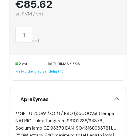
€85.62
su PVM / vnt.
vnt.
2 vnt.
TURIMAS KIEKIS
Matyti daugiau sandėlių (4)
Aprašymas
**GE LU 250W /XO /T/ E40 (45000Val ) lempa
NATRIO Tulox Tungsram 93102238/93378 ,
Sodium lamp GE 93378 EAN: 9043168933781 LU
250W attack E40 maximum total Length [mm]