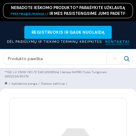
NERADOTE IEŠKOMO PRODUKTO? PARAŠYKITE UŽKLAUSĄ
IR MES PASISTENGSIME JUMS PADĖTI!
PREKYBA@ELIRANGA.LT
REGISTRUOKIS IR GAUK NUOLAIDĄ
DĖL PASIŪLYMŲ IR TIEKIMO TERMINŲ KREIPKITĖS:
KONTAKTAI
SEARCH
**GE LU 250W /XO /T/ E40 (45000Val ) lempa NATRIO Tulox Tungsram
93102238/93378
/
Apšvietimo įranga
/
Šviesos šaltiniai
/