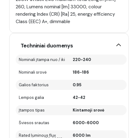
260, Lumens nominal [lm] 33000, colour
rendering Index (CRI) [Ra] 25, energy efficiency
Class (EEC) A+, dimmable
Techniniai duomenys
Nominali įtampa nuo / iki
220-240
Nominali srovė
186-186
Galios faktorius
0.95
Lempos galia
42-42
Įtampos tipas
Kintamoji srovė
Šviesos srautas
6000-6000
Rated luminous flux
6000 lm