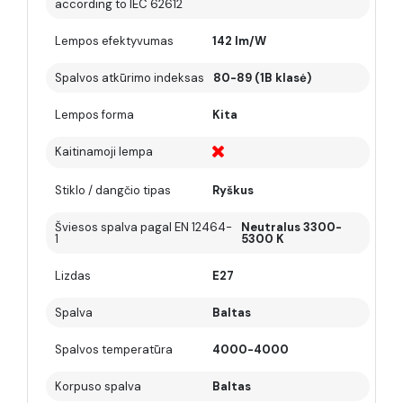
according to IEC 62612
Lempos efektyvumas
142 lm/W
Spalvos atkūrimo indeksas
80-89 (1B klasė)
Lempos forma
Kita
Kaitinamoji lempa
Stiklo / dangčio tipas
Ryškus
Šviesos spalva pagal EN 12464-
Neutralus 3300-
1
5300 K
Lizdas
E27
Spalva
Baltas
Spalvos temperatūra
4000-4000
Korpuso spalva
Baltas