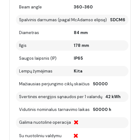
Beam angle
360-360
Spalvinis darnumas (pagal McAdamso elipsę)
SDCM6
Diametras
84 mm
Ilgis
178 mm
Saugos laipsnis (IP)
IP65
Lempų žymėjimas
Kita
Mažiausias perjungimo ciklų skaičius
50000
Svertinės energijos sąnaudos per 1 valandų
42 kWh
Vidutinis nominalus tarnavimo laikas
50000 h
Galima nuotolinė operacija
Su nuotoliniu valdymu