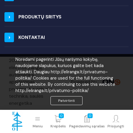
PRODUKTŲ SRITYS
KONTAKTAI
Norėdami pagerinti Jūsų naršymo kokybę,
2026 ELIRANGA =
naudojame slapukus, kuriuos galite bet kada
elektros įranga,
atšaukti. Daugiau http://eliranga.lt/privatumo-
automatika,
politika/ Cookies are used for the full functioning
Powered by
apšvietimas,
of this website. By continuing to use this website
pneumatika, robotų
http://eliranga.lt/privatumo-politika/
technika, saulės
Patvirtinti
energetika
0
0
Meniu
Krepšelis
Pageidavimų sąrašas
Prisijungti