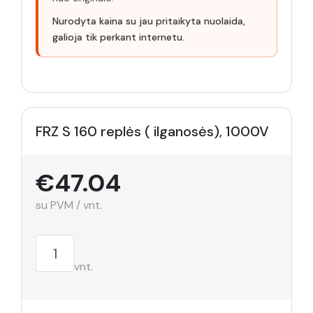
Nurodyta kaina su jau pritaikyta nuolaida,
galioja tik perkant internetu.
FRZ S 160 replės ( ilganosės), 1000V
€47.04
su PVM / vnt.
vnt.