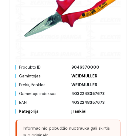
Produkto ID:
9046370000
Gamintojas:
WEIDMULLER
Prekių ženklas:
WEIDMULLER
Gamintojo indeksas:
4032248357673
EAN:
4032248357673
Kategorija:
Įrankiai
Informacinio pobūdžio nuotrauka gali skirtis
nuo originalo.