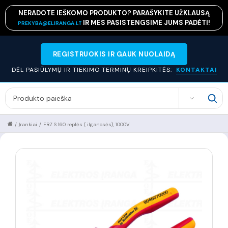
NERADOTE IEŠKOMO PRODUKTO? PARAŠYKITE UŽKLAUSĄ
IR MES PASISTENGSIME JUMS PADĖTI!
PREKYBA@ELIRANGA.LT
REGISTRUOKIS IR GAUK NUOLAIDĄ
DĖL PASIŪLYMŲ IR TIEKIMO TERMINŲ KREIPKITĖS:
KONTAKTAI
SEARCH
/
Įrankiai
/
FRZ S 160 replės ( ilganosės), 1000V