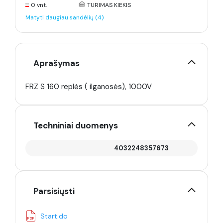
0 vnt.
TURIMAS KIEKIS
Matyti daugiau sandėlių (4)
Aprašymas
FRZ S 160 replės ( ilganosės), 1000V
Techniniai duomenys
4032248357673
Parsisiųsti
Start.do