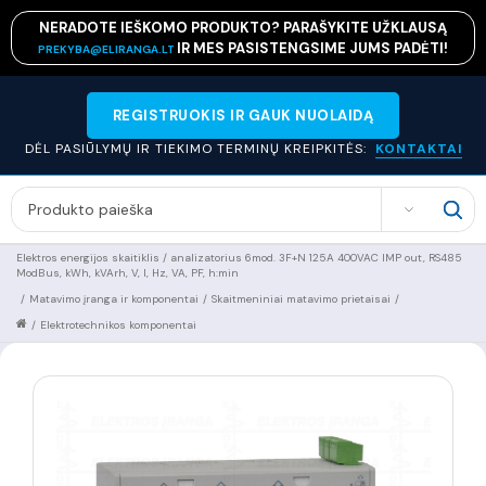
NERADOTE IEŠKOMO PRODUKTO? PARAŠYKITE UŽKLAUSĄ
IR MES PASISTENGSIME JUMS PADĖTI!
PREKYBA@ELIRANGA.LT
REGISTRUOKIS IR GAUK NUOLAIDĄ
DĖL PASIŪLYMŲ IR TIEKIMO TERMINŲ KREIPKITĖS:
KONTAKTAI
SEARCH
Elektros energijos skaitiklis / analizatorius 6mod. 3F+N 125A 400VAC IMP out, RS485
ModBus, kWh, kVArh, V, I, Hz, VA, PF, h:min
/
Matavimo įranga ir komponentai
/
Skaitmeniniai matavimo prietaisai
/
/
Elektrotechnikos komponentai