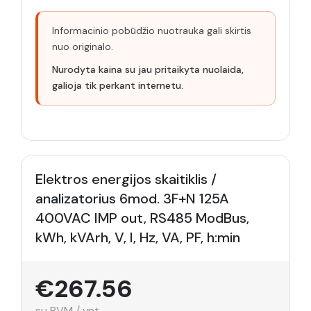
Informacinio pobūdžio nuotrauka gali skirtis
nuo originalo.
Nurodyta kaina su jau pritaikyta nuolaida,
galioja tik perkant internetu.
Elektros energijos skaitiklis /
analizatorius 6mod. 3F+N 125A
400VAC IMP out, RS485 ModBus,
kWh, kVArh, V, I, Hz, VA, PF, h:min
€267.56
su PVM / vnt.