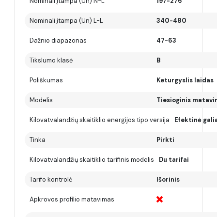
Nominali įtampa (Un) N-L
197-276
Nominali įtampa (Un) L-L
340-480
Dažnio diapazonas
47-63
Tikslumo klasė
B
Poliškumas
Keturgyslis laidas
Modelis
Tiesioginis matav
Kilovatvalandžių skaitiklio energijos tipo versija
Efektinė galia
Tinka
Pirkti
Kilovatvalandžių skaitiklio tarifinis modelis
Du tarifai
Tarifo kontrolė
Išorinis
Apkrovos profilio matavimas