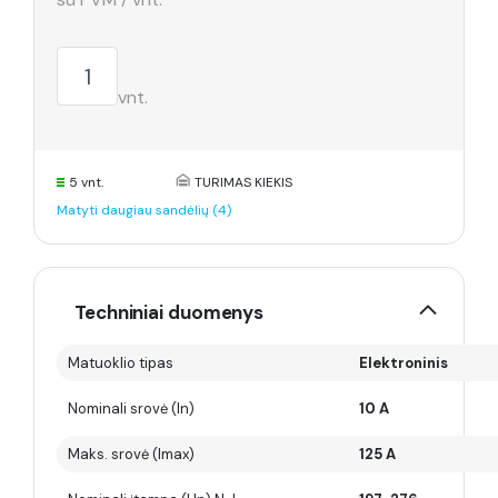
vnt.
5 vnt.
TURIMAS KIEKIS
Matyti daugiau sandėlių (4)
Techniniai duomenys
Matuoklio tipas
Elektroninis
Nominali srovė (In)
10 A
Maks. srovė (Imax)
125 A