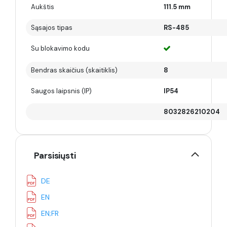
Aukštis
111.5 mm
Sąsajos tipas
RS-485
Su blokavimo kodu
Bendras skaičius (skaitiklis)
8
Saugos laipsnis (IP)
IP54
8032826210204
Parsisiųsti
DE
EN
EN;FR