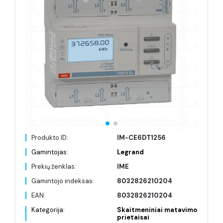
Produkto ID:
IM-CE6DT1256
Gamintojas:
Legrand
Prekių ženklas:
IME
Gamintojo indeksas:
8032826210204
EAN:
8032826210204
Kategorija:
Skaitmeniniai matavimo
prietaisai