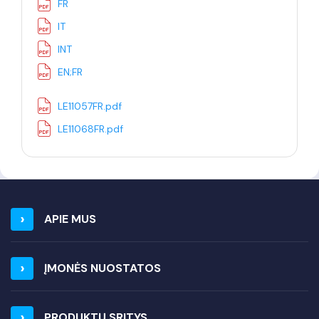
FR
IT
INT
EN;FR
LE11057FR.pdf
LE11068FR.pdf
APIE MUS
ĮMONĖS NUOSTATOS
PRODUKTŲ SRITYS