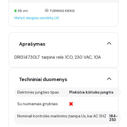
38 vnt.
TURIMAS KIEKIS
Matyti daugiau sandėlių (4)
Aprašymas
DRI314730LT tarpinė relė 1CO, 230 VAC, 10A
Techniniai duomenys
Elektrinės jungties tipas
Plokščia kištuko jungtis
Su nuimamais gnybtais
Nominali kontrolės maitinimo įtampa Us, kai AC 5HZ
184-
253