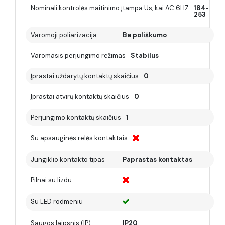
Nominali kontrolės maitinimo įtampa Us, kai AC 6HZ
184-
253
Varomoji poliarizacija
Be poliškumo
Varomasis perjungimo režimas
Stabilus
Įprastai uždarytų kontaktų skaičius
0
Įprastai atvirų kontaktų skaičius
0
Perjungimo kontaktų skaičius
1
Su apsauginės relės kontaktais
Jungiklio kontakto tipas
Paprastas kontaktas
Pilnai su lizdu
Su LED rodmeniu
Saugos laipsnis (IP)
IP20