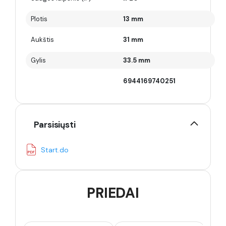
Plotis
13 mm
Aukštis
31 mm
Gylis
33.5 mm
6944169740251
Parsisiųsti
Start.do
PRIEDAI