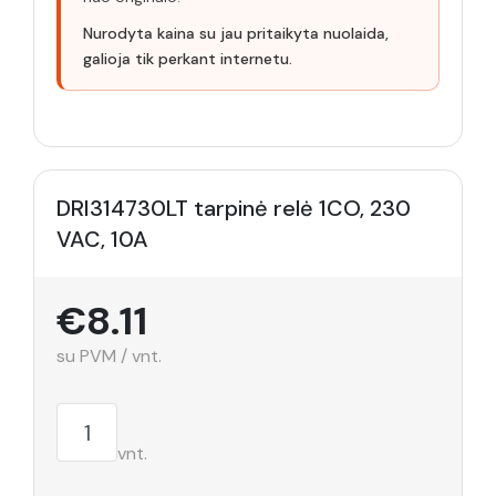
Nurodyta kaina su jau pritaikyta nuolaida,
galioja tik perkant internetu.
DRI314730LT tarpinė relė 1CO, 230
VAC, 10A
€8.11
su PVM / vnt.
vnt.