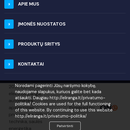
APIE MUS
ĮMONĖS NUOSTATOS
PRODUKTŲ SRITYS
KONTAKTAI
Norėdami pagerinti Jūsų naršymo kokybę,
2026 ELIRANGA =
naudojame slapukus, kuriuos galite bet kada
elektros įranga,
atšaukti. Daugiau http://eliranga.lt/privatumo-
automatika,
politika/ Cookies are used for the full functioning
Powered by
apšvietimas,
of this website. By continuing to use this website
pneumatika, robotų
http://eliranga.lt/privatumo-politika/
technika, saulės
Patvirtinti
energetika