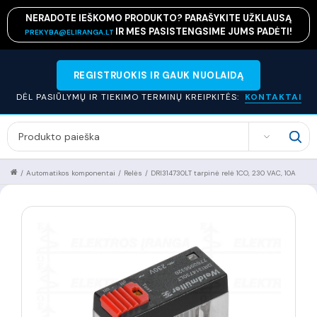
NERADOTE IEŠKOMO PRODUKTO? PARAŠYKITE UŽKLAUSĄ
IR MES PASISTENGSIME JUMS PADĖTI!
PREKYBA@ELIRANGA.LT
REGISTRUOKIS IR GAUK NUOLAIDĄ
DĖL PASIŪLYMŲ IR TIEKIMO TERMINŲ KREIPKITĖS:
KONTAKTAI
SEARCH
/
Automatikos komponentai
/
Relės
/
DRI314730LT tarpinė relė 1CO, 230 VAC, 10A