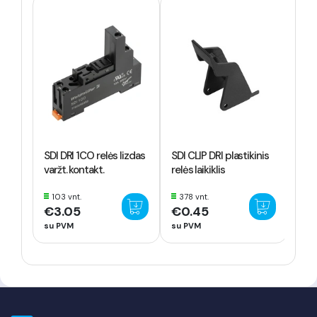
SDI DRI 1CO relės lizdas
SDI CLIP DRI plastikinis
SDI 
varžt. kontakt.
relės laikiklis
rel
103 vnt.
378 vnt.
50
€3.05
€0.45
€6
su PVM
su PVM
su 