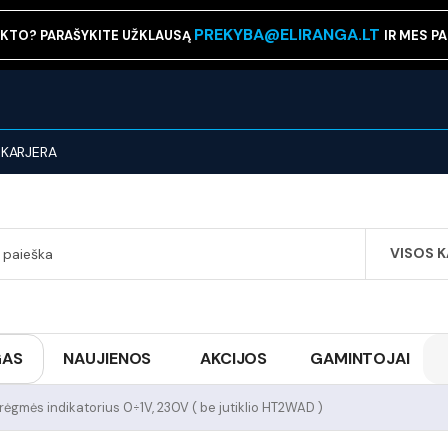
PREKYBA@ELIRANGA.LT
KTO? PARAŠYKITE UŽKLAUSĄ
IR MES P
KARJERA
VISOS 
SEARCH
GAS
NAUJIENOS
AKCIJOS
GAMINTOJAI
rėgmės indikatorius 0÷1V, 230V ( be jutiklio HT2WAD )