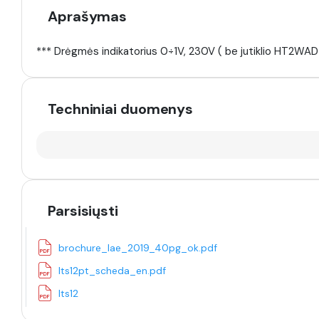
Aprašymas
*** Drėgmės indikatorius 0÷1V, 230V ( be jutiklio HT2WAD
Techniniai duomenys
Parsisiųsti
brochure_lae_2019_40pg_ok.pdf
lts12pt_scheda_en.pdf
lts12