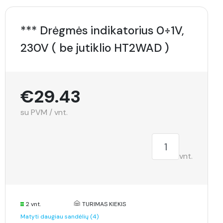
*** Drėgmės indikatorius 0÷1V,
230V ( be jutiklio HT2WAD )
€29.43
su PVM / vnt.
vnt.
2 vnt.
TURIMAS KIEKIS
Matyti daugiau sandėlių (4)