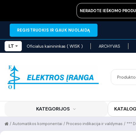
NERADOTE IEŠKOMO PRODU
REGISTRUOKIS IR GAUK NUOLAIDĄ
LT
Oficialus kainininkas ( WISK )
ARCHYVAS
KATEGORIJOS
KATALO
/
Automatikos komponentai
/
Proceso indikacija ir valdymas
/
*** D