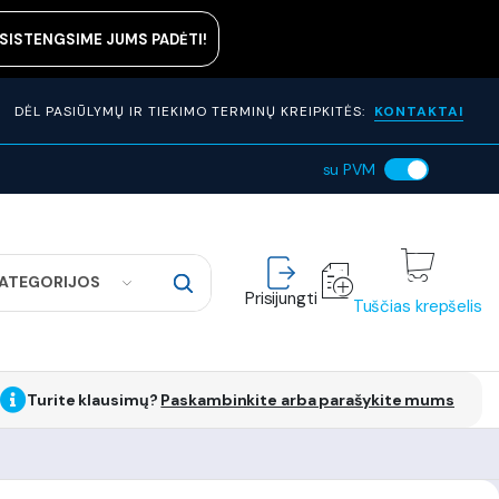
ASISTENGSIME JUMS PADĖTI!
DĖL PASIŪLYMŲ IR TIEKIMO TERMINŲ KREIPKITĖS:
KONTAKTAI
su PVM
KATEGORIJOS
Prisijungti
Tuščias krepšelis
Turite klausimų?
Paskambinkite arba parašykite mums