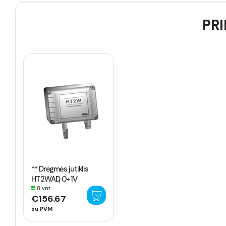
PRI
** Drėgmės jutiklis
HT2WAD, 0÷1V
8 vnt.
€156.67
su PVM