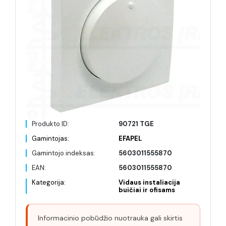
Produkto ID:
90721 TGE
Gamintojas:
EFAPEL
Gamintojo indeksas:
5603011555870
EAN:
5603011555870
Kategorija:
Vidaus instaliacija
buičiai ir ofisams
Informacinio pobūdžio nuotrauka gali skirtis