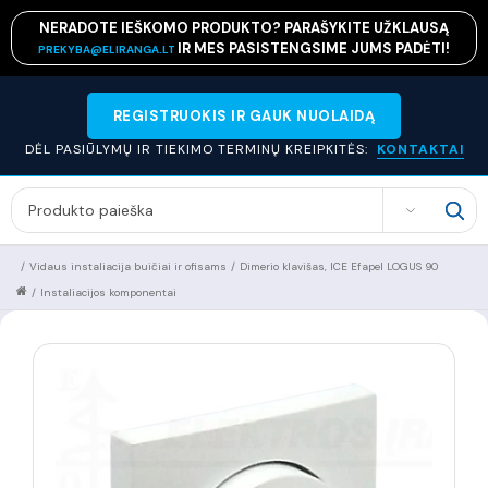
NERADOTE IEŠKOMO PRODUKTO? PARAŠYKITE UŽKLAUSĄ
IR MES PASISTENGSIME JUMS PADĖTI!
PREKYBA@ELIRANGA.LT
REGISTRUOKIS IR GAUK NUOLAIDĄ
DĖL PASIŪLYMŲ IR TIEKIMO TERMINŲ KREIPKITĖS:
KONTAKTAI
SEARCH
/
Vidaus instaliacija buičiai ir ofisams
/
Dimerio klavišas, ICE Efapel LOGUS 90
/
Instaliacijos komponentai