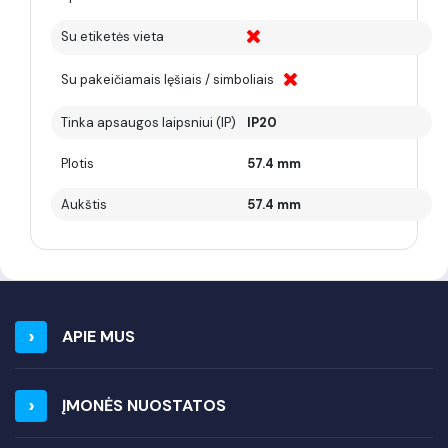
Su etiketės vieta
Su pakeičiamais lęšiais / simboliais
Tinka apsaugos laipsniui (IP)
IP20
Plotis
57.4 mm
Aukštis
57.4 mm
APIE MUS
ĮMONĖS NUOSTATOS