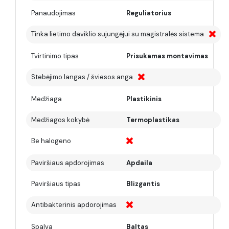
Panaudojimas
Reguliatorius
Tinka lietimo daviklio sujungėjui su magistralės sistema
Tvirtinimo tipas
Prisukamas montavimas
Stebėjimo langas / šviesos anga
Medžiaga
Plastikinis
Medžiagos kokybė
Termoplastikas
Be halogeno
Paviršiaus apdorojimas
Apdaila
Paviršiaus tipas
Blizgantis
Antibakterinis apdorojimas
Spalva
Baltas