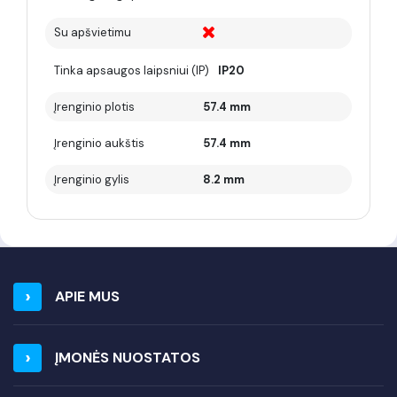
Su apšvietimu
Tinka apsaugos laipsniui (IP)
IP20
Įrenginio plotis
57.4 mm
Įrenginio aukštis
57.4 mm
Įrenginio gylis
8.2 mm
APIE MUS
ĮMONĖS NUOSTATOS