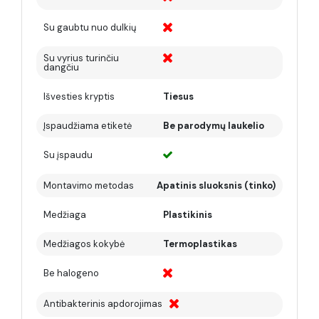
Su gaubtu nuo dulkių
Su vyrius turinčiu
dangčiu
Išvesties kryptis
Tiesus
Įspaudžiama etiketė
Be parodymų laukelio
Su įspaudu
Montavimo metodas
Apatinis sluoksnis (tinko)
Medžiaga
Plastikinis
Medžiagos kokybė
Termoplastikas
Be halogeno
Antibakterinis apdorojimas