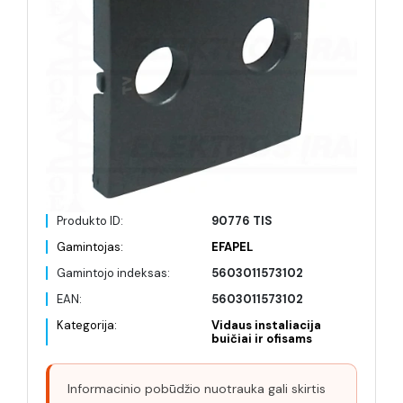
Produkto ID:
90776 TIS
Gamintojas:
EFAPEL
Gamintojo indeksas:
5603011573102
EAN:
5603011573102
Kategorija:
Vidaus instaliacija
buičiai ir ofisams
Informacinio pobūdžio nuotrauka gali skirtis