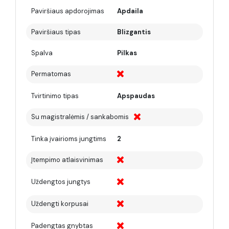
Paviršiaus apdorojimas
Apdaila
Paviršiaus tipas
Blizgantis
Spalva
Pilkas
Permatomas
Tvirtinimo tipas
Apspaudas
Su magistralėmis / sankabomis
Tinka įvairioms jungtims
2
Įtempimo atlaisvinimas
Uždengtos jungtys
Uždengti korpusai
Padengtas gnybtas