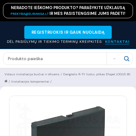
NERADOTE IEŠKOMO PRODUKTO? PARAŠYKITE UŽKLAUSĄ
IR MES PASISTENGSIME JUMS PADĖTI!
PREKYBA@ELIRANGA.LT
REGISTRUOKIS IR GAUK NUOLAIDĄ
DĖL PASIŪLYMŲ IR TIEKIMO TERMINŲ KREIPKITĖS:
KONTAKTAI
SEARCH
Vidaus instaliacija buičiai ir ofisams
/
Dangtelis R-TV lizdui, pilkas Efapel LOGUS 90
/
Instaliacijos komponentai
/