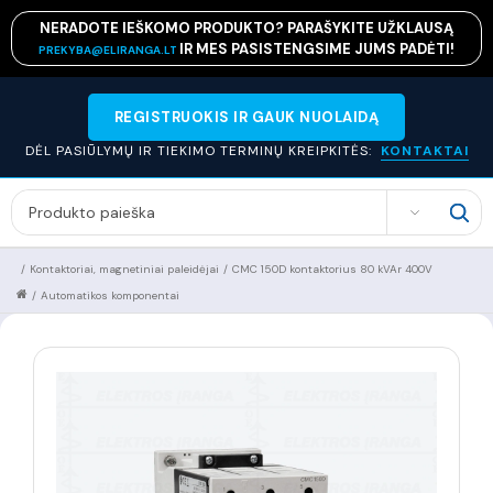
NERADOTE IEŠKOMO PRODUKTO? PARAŠYKITE UŽKLAUSĄ
IR MES PASISTENGSIME JUMS PADĖTI!
PREKYBA@ELIRANGA.LT
REGISTRUOKIS IR GAUK NUOLAIDĄ
DĖL PASIŪLYMŲ IR TIEKIMO TERMINŲ KREIPKITĖS:
KONTAKTAI
SEARCH
/
Kontaktoriai, magnetiniai paleidėjai
/
CMC 150D kontaktorius 80 kVAr 400V
/
Automatikos komponentai