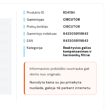
Produkto ID:
R2415H.
Gamintojas:
CIRCUTOR
Prekių ženklas:
CIRCUTOR
Gamintojo indeksas:
8433059119843
EAN:
8433059119843
Kategorija:
Reaktyvios galios
kompensavimas ir
harmonikų filtrai
Informacinio pobūdžio nuotrauka gali
skirtis nuo originalo.
Nurodyta kaina su jau pritaikyta
nuolaida, galioja tik perkant internetu.