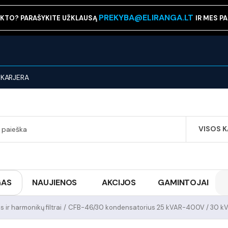
PREKYBA@ELIRANGA.LT
KTO? PARAŠYKITE UŽKLAUSĄ
IR MES P
KARJERA
VISOS 
SEARCH
GAS
NAUJIENOS
AKCIJOS
GAMINTOJAI
ir harmonikų filtrai
/
CFB-46/30 kondensatorius 25 kVAR-400V / 30 