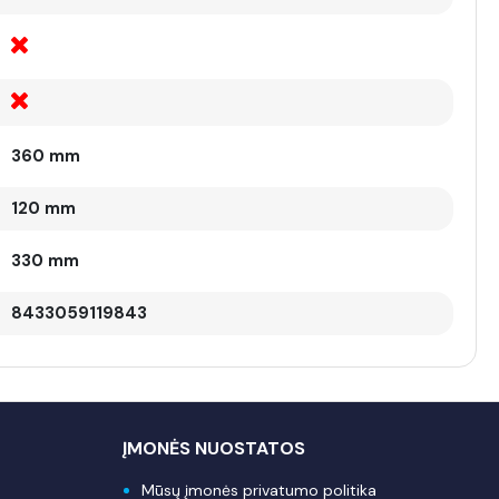
360 mm
120 mm
330 mm
8433059119843
ĮMONĖS NUOSTATOS
Mūsų įmonės privatumo politika