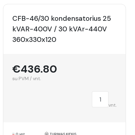
CFB-46/30 kondensatorius 25
kVAR-400V / 30 kVAr-440V
360x330x120
€436.80
su PVM / vnt.
vnt.
0 vnt.
TURIMAS KIEKIS