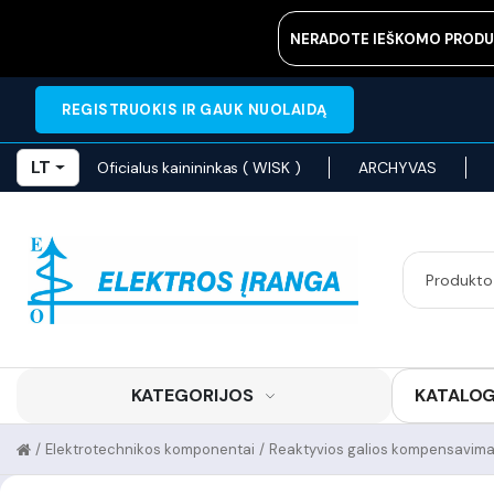
NERADOTE IEŠKOMO PRODU
REGISTRUOKIS IR GAUK NUOLAIDĄ
LT
Oficialus kainininkas ( WISK )
ARCHYVAS
KATEGORIJOS
KATALO
/
Elektrotechnikos komponentai
/
Reaktyvios galios kompensavimas 