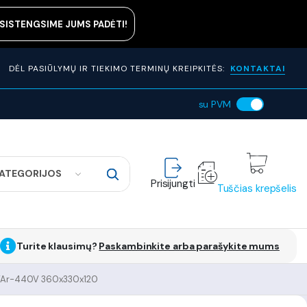
ASISTENGSIME JUMS PADĖTI!
DĖL PASIŪLYMŲ IR TIEKIMO TERMINŲ KREIPKITĖS:
KONTAKTAI
su PVM
KATEGORIJOS
Prisijungti
Tuščias krepšelis
Turite klausimų?
Paskambinkite arba parašykite mums
kVAr-440V 360x330x120