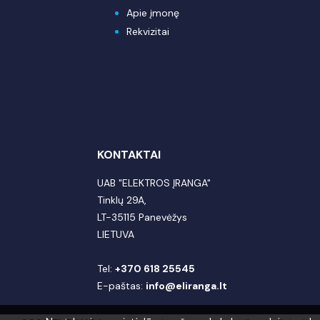
Apie įmonę
Rekvizitai
KONTAKTAI
UAB "ELEKTROS ĮRANGA"
Tinklų 29A,
LT-35115 Panevėžys
LIETUVA
Tel:
+370 618 25545
E-paštas:
info@eliranga.lt