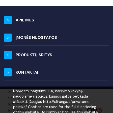
APIE MUS
ĮMONĖS NUOSTATOS
PRODUKTŲ SRITYS
KONTAKTAI
Norėdami pagerinti Jūsų naršymo kokybę,
2026 ELIRANGA =
naudojame slapukus, kuriuos galite bet kada
elektros įranga,
atšaukti. Daugiau http://eliranga.lt/privatumo-
automatika,
politika/ Cookies are used for the full functioning
Powered by
apšvietimas,
of this website. By continuing to use this website