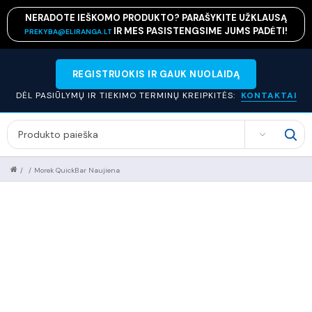
NERADOTE IEŠKOMO PRODUKTO? PARAŠYKITE UŽKLAUSĄ
IR MES PASISTENGSIME JUMS PADĖTI!
PREKYBA@ELIRANGA.LT
REGISTRUOKIS IR GAUK NUOLAIDĄ
DĖL PASIŪLYMŲ IR TIEKIMO TERMINŲ KREIPKITĖS:
KONTAKTAI
SEARCH
/
/
Morek QuickBar Naujiena