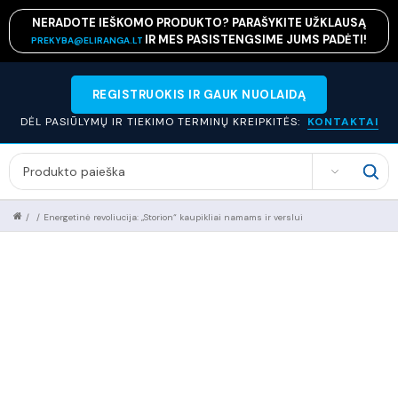
NERADOTE IEŠKOMO PRODUKTO? PARAŠYKITE UŽKLAUSĄ
IR MES PASISTENGSIME JUMS PADĖTI!
PREKYBA@ELIRANGA.LT
REGISTRUOKIS IR GAUK NUOLAIDĄ
DĖL PASIŪLYMŲ IR TIEKIMO TERMINŲ KREIPKITĖS:
KONTAKTAI
SEARCH
/
/
Energetinė revoliucija: „Storion“ kaupikliai namams ir verslui